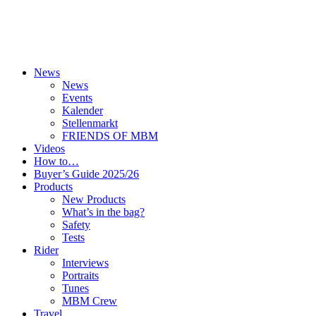
News
News
Events
Kalender
Stellenmarkt
FRIENDS OF MBM
Videos
How to…
Buyer’s Guide 2025/26
Products
New Products
What’s in the bag?
Safety
Tests
Rider
Interviews
Portraits
Tunes
MBM Crew
Travel