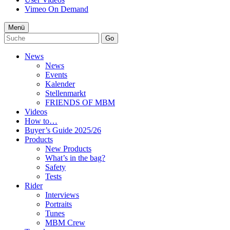
Vimeo On Demand
Menü
Go
News
News
Events
Kalender
Stellenmarkt
FRIENDS OF MBM
Videos
How to…
Buyer’s Guide 2025/26
Products
New Products
What’s in the bag?
Safety
Tests
Rider
Interviews
Portraits
Tunes
MBM Crew