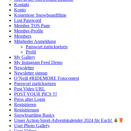
Kontakt
Konto
Kostenlose Snowboardfilme
Lost Password
Member TOS Page
Member-Profile
Members
Mitglieder Anmeldung
Passwort zurücksetzen
Profil
My Gallery
My Instagram Feed Demo
Newsletter
Newsletter signup
O’Neill #RIDEMORE Fotocontest
Passwort zurücksetzen
Post Video URL
POST YOUR PICS !!!
Press after Login
Registrieren
Registrierung
Snowboarding Basics
Unser Action-Sport-Adventskalender 2024 für Euch!
User Photo Gallery
User Videos