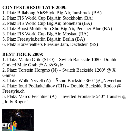
CONTEST-RESULTATE 2009:
1. Platz Billabong Air&Style Big Air, Innsbruck (BA)
2. Platz FIS World Cup Big Air, Stockholm (BA)
2. Platz FIS World Cup Big Air, Stoneham (BA)
3. Platz Boost Mobile Sno Sho Big Air, Perisher Blue (BA)
3. Platz FIS World Cup Big Air, Moskau (BA)
5. Platz Freestyle.berlin Big Air, Berlin (BA)
6. Platz Horsefeathers Pleasure Jam, Dachstein (SS)
BEST TRICK 2009:
1. Platz: Marko Grilc (SLO) – Switch Backside 1080° Double
Corked Mute Grab @ Air&Style
2. Platz: Torstein Horgmo (N) – Switch Backside 1260° @ X
Games
3. Platz: Wolle Nyvelt (A) – Äsmo Backside 360° @ „Neverland“
4. Platz: Iouri Podladtchikov (CH) – Double Backside Rodeo @
Freestyle.ch
5. Platz: Marco Feichtner (A) – Inverted Frontside 540° Transfer @
„Jolly Roger“