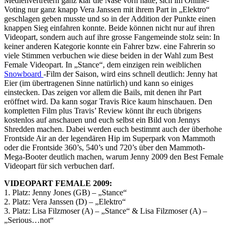
Medienvertretern ganz klar die Nase vorn hatte, sich im Online-
Voting nur ganz knapp Vera Janssen mit ihrem Part in „Elektro“
geschlagen geben musste und so in der Addition der Punkte einen
knappen Sieg einfahren konnte. Beide können nicht nur auf ihren
Videopart, sondern auch auf ihre grosse Fangemeinde stolz sein: In
keiner anderen Kategorie konnte ein Fahrer bzw. eine Fahrerin so
viele Stimmen verbuchen wie diese beiden in der Wahl zum Best
Female Videopart. In „Stance“, dem einzigen rein weiblichen
Snowboard
-Film der Saison, wird eins schnell deutlich: Jenny hat
Eier (im übertragenen Sinne natürlich) und kann so einiges
einstecken. Das zeigen vor allem die Bails, mit denen ihr Part
eröffnet wird. Da kann sogar Travis Rice kaum hinschauen. Den
kompletten Film plus Travis’ Review könnt ihr euch übrigens
kostenlos auf
anschauen und euch selbst ein Bild von Jennys
Shredden machen. Dabei werden euch bestimmt auch der überhohe
Frontside Air an der legendären Hip im Superpark von Mammoth
oder die Frontside 360’s, 540’s und 720’s über den Mammoth-
Mega-Booter deutlich machen, warum Jenny 2009 den Best Female
Videopart für sich verbuchen darf.
VIDEOPART FEMALE 2009:
1. Platz: Jenny Jones (GB) – „Stance“
2. Platz: Vera Janssen (D) – „Elektro“
3. Platz: Lisa Filzmoser (A) – „Stance“ & Lisa Filzmoser (A) –
„Serious…not“