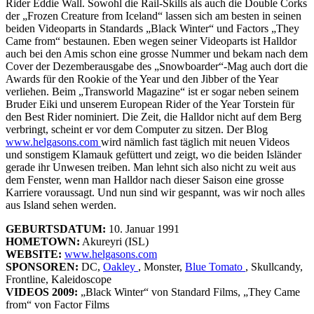
Rider Eddie Wall. Sowohl die Rail-Skills als auch die Double Corks
der „Frozen Creature from Iceland“ lassen sich am besten in seinen
beiden Videoparts in Standards „Black Winter“ und Factors „They
Came from“ bestaunen. Eben wegen seiner Videoparts ist Halldor
auch bei den Amis schon eine grosse Nummer und bekam nach dem
Cover der Dezemberausgabe des „Snowboarder“-Mag auch dort die
Awards für den Rookie of the Year und den Jibber of the Year
verliehen. Beim „Transworld Magazine“ ist er sogar neben seinem
Bruder Eiki und unserem European Rider of the Year Torstein für
den Best Rider nominiert. Die Zeit, die Halldor nicht auf dem Berg
verbringt, scheint er vor dem Computer zu sitzen. Der Blog
www.helgasons.com
wird nämlich fast täglich mit neuen Videos
und sonstigem Klamauk gefüttert und zeigt, wo die beiden Isländer
gerade ihr Unwesen treiben. Man lehnt sich also nicht zu weit aus
dem Fenster, wenn man Halldor nach dieser Saison eine grosse
Karriere voraussagt. Und nun sind wir gespannt, was wir noch alles
aus Island sehen werden.
GEBURTSDATUM:
10. Januar 1991
HOMETOWN:
Akureyri (ISL)
WEBSITE:
www.helgasons.com
SPONSOREN:
DC,
Oakley
, Monster,
Blue Tomato
, Skullcandy,
Frontline, Kaleidoscope
VIDEOS 2009:
„Black Winter“ von Standard Films, „They Came
from“ von Factor Films