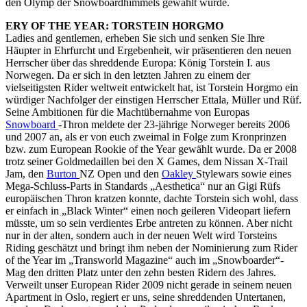
den Olymp der Snowboardhimmels gewählt wurde.
ERY OF THE YEAR: TORSTEIN HORGMO
Ladies and gentlemen, erheben Sie sich und senken Sie Ihre
Häupter in Ehrfurcht und Ergebenheit, wir präsentieren den neuen
Herrscher über das shreddende Europa: König Torstein I. aus
Norwegen. Da er sich in den letzten Jahren zu einem der
vielseitigsten Rider weltweit entwickelt hat, ist Torstein Horgmo ein
würdiger Nachfolger der einstigen Herrscher Ettala, Müller und Rüf.
Seine Ambitionen für die Machtübernahme von Europas
Snowboard
-Thron meldete der 23-jährige Norweger bereits 2006
und 2007 an, als er von euch zweimal in Folge zum Kronprinzen
bzw. zum European Rookie of the Year gewählt wurde. Da er 2008
trotz seiner Goldmedaillen bei den X Games, dem Nissan X-Trail
Jam, den
Burton
NZ Open und den
Oakley
Stylewars sowie eines
Mega-Schluss-Parts in Standards „Aesthetica“ nur an Gigi Rüfs
europäischen Thron kratzen konnte, dachte Torstein sich wohl, dass
er einfach in „Black Winter“ einen noch geileren Videopart liefern
müsste, um so sein verdientes Erbe antreten zu können. Aber nicht
nur in der alten, sondern auch in der neuen Welt wird Torsteins
Riding geschätzt und bringt ihm neben der Nominierung zum Rider
of the Year im „Transworld Magazine“ auch im „Snowboarder“-
Mag den dritten Platz unter den zehn besten Ridern des Jahres.
Verweilt unser European Rider 2009 nicht gerade in seinem neuen
Apartment in Oslo, regiert er uns, seine shreddenden Untertanen,