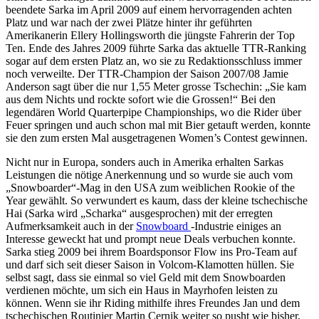
beendete Sarka im April 2009 auf einem hervorragenden achten
Platz und war nach der zwei Plätze hinter ihr geführten
Amerikanerin Ellery Hollingsworth die jüngste Fahrerin der Top
Ten. Ende des Jahres 2009 führte Sarka das aktuelle TTR-Ranking
sogar auf dem ersten Platz an, wo sie zu Redaktionsschluss immer
noch verweilte. Der TTR-Champion der Saison 2007/08 Jamie
Anderson sagt über die nur 1,55 Meter grosse Tschechin: „Sie kam
aus dem Nichts und rockte sofort wie die Grossen!“ Bei den
legendären World Quarterpipe Championships, wo die Rider über
Feuer springen und auch schon mal mit Bier getauft werden, konnte
sie den zum ersten Mal ausgetragenen Women’s Contest gewinnen.
Nicht nur in Europa, sonders auch in Amerika erhalten Sarkas
Leistungen die nötige Anerkennung und so wurde sie auch vom
„Snowboarder“-Mag in den USA zum weiblichen Rookie of the
Year gewählt. So verwundert es kaum, dass der kleine tschechische
Hai (Sarka wird „Scharka“ ausgesprochen) mit der erregten
Aufmerksamkeit auch in der
Snowboard
-Industrie einiges an
Interesse geweckt hat und prompt neue Deals verbuchen konnte.
Sarka stieg 2009 bei ihrem Boardsponsor Flow ins Pro-Team auf
und darf sich seit dieser Saison in Volcom-Klamotten hüllen. Sie
selbst sagt, dass sie einmal so viel Geld mit dem Snowboarden
verdienen möchte, um sich ein Haus in Mayrhofen leisten zu
können. Wenn sie ihr Riding mithilfe ihres Freundes Jan und dem
tschechischen Routinier Martin Cernik weiter so pusht wie bisher,