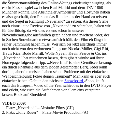
die Stimmenauszählung des Online-Votings eindeutiger ausging, als
es ein Fussballspiel zwischen Real Madrid und dem TSV 1860
München könnte. Die Absintheler Armbruster und Hostynek haben
es also geschafft, den Piraten das Runder aus der Hand zu reissen
und die Segel in Richtung „Neverland“ zu setzen. An dieser Stelle
noch einmal eine Review von „Neverland“ zu schreiben, halten wir
für überflüssig, da wir dies erstens schon in unserer
Novemberausgabe ausführlich getan haben und zweitens jeder, der
in Sachen Snowboarden etwas auf sich hält, den Film eh längst in
seiner Sammlung haben muss. Wer sich bis jetzt allerdings immer
noch nicht von den verlorenen Jungs um Nicolas Müller, Gigi Rüf,
Travis Rice, Bode Merrill, Wolle Nyvelt, Kevin Pearce & Co. ins
„Neverland“ hat mitnehmen lassen, dem gibt Absinthe auf ihrer
Homepage folgenden Tipp: „,Neverland‘ ist eine Gemütsverfassung,
ein durch Phantasie aus dem Boden gestampfter Berg. Jeder kann
dorthin, aber die meisten haben schon Probleme mit der einfachen
Wegbeschreibung: Folge deinen Träumen!“ Man kann es aber auch
einfacher haben: Geht in den nächsten
Snowboard
-Shop, kauft
euch das European Video of the Year, schiebt es in den DVD-Player
und erlebt, wie euch die Aufnahmen vor allem eins verspüren
lassen: Bock auf Shredden!
VIDEO 2009:
1. Platz: „Neverland“ – Absinthe Films (CH)
2. Platz: „Jolly Roger“ – Pirate Movie Production (A)