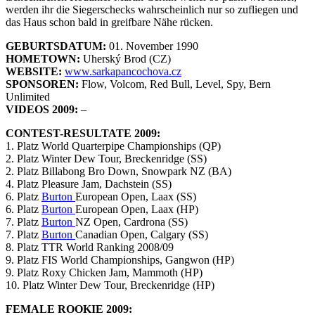
werden ihr die Siegerschecks wahrscheinlich nur so zufliegen und
das Haus schon bald in greifbare Nähe rücken.
GEBURTSDATUM:
01. November 1990
HOMETOWN:
Uherský Brod (CZ)
WEBSITE:
www.sarkapancochova.cz
SPONSOREN:
Flow, Volcom, Red Bull, Level, Spy, Bern
Unlimited
VIDEOS 2009:
–
CONTEST-RESULTATE 2009:
1. Platz World Quarterpipe Championships (QP)
2. Platz Winter Dew Tour, Breckenridge (SS)
2. Platz Billabong Bro Down, Snowpark NZ (BA)
4. Platz Pleasure Jam, Dachstein (SS)
6. Platz
Burton
European Open, Laax (SS)
6. Platz
Burton
European Open, Laax (HP)
7. Platz
Burton
NZ Open, Cardrona (SS)
7. Platz
Burton
Canadian Open, Calgary (SS)
8. Platz TTR World Ranking 2008/09
9. Platz FIS World Championships, Gangwon (HP)
9. Platz Roxy Chicken Jam, Mammoth (HP)
10. Platz Winter Dew Tour, Breckenridge (HP)
FEMALE ROOKIE 2009: