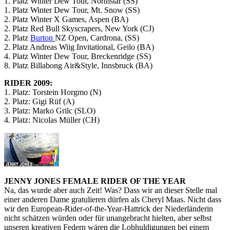
1. Platz Winter Dew Tour, Northstar (SS)
1. Platz Winter Dew Tour, Mt. Snow (SS)
2. Platz Winter X Games, Aspen (BA)
2. Platz Red Bull Skyscrapers, New York (CJ)
2. Platz
Burton
NZ Open, Cardrona, (SS)
2. Platz Andreas Wiig Invitational, Geilo (BA)
4. Platz Winter Dew Tour, Breckenridge (SS)
8. Platz Billabong Air&Style, Innsbruck (BA)
RIDER 2009:
1. Platz: Torstein Horgmo (N)
2. Platz: Gigi Rüf (A)
3. Platz: Marko Grilc (SLO)
4. Platz: Nicolas Müller (CH)
JENNY JONES FEMALE RIDER OF THE YEAR
Na, das wurde aber auch Zeit! Was? Dass wir an dieser Stelle mal
einer anderen Dame gratulieren dürfen als Cheryl Maas. Nicht dass
wir den European-Rider-of-the-Year-Hattrick der Niederländerin
nicht schätzen würden oder für unangebracht hielten, aber selbst
unseren kreativen Federn wären die Lobhuldigungen bei einem