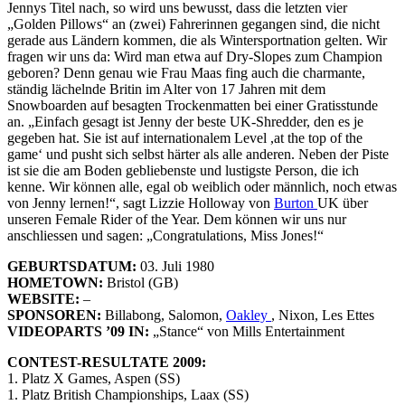
Jennys Titel nach, so wird uns bewusst, dass die letzten vier
„Golden Pillows“ an (zwei) Fahrerinnen gegangen sind, die nicht
gerade aus Ländern kommen, die als Wintersportnation gelten. Wir
fragen wir uns da: Wird man etwa auf Dry-Slopes zum Champion
geboren? Denn genau wie Frau Maas fing auch die charmante,
ständig lächelnde Britin im Alter von 17 Jahren mit dem
Snowboarden auf besagten Trockenmatten bei einer Gratisstunde
an. „Einfach gesagt ist Jenny der beste UK-Shredder, den es je
gegeben hat. Sie ist auf internationalem Level ,at the top of the
game‘ und pusht sich selbst härter als alle anderen. Neben der Piste
ist sie die am Boden gebliebenste und lustigste Person, die ich
kenne. Wir können alle, egal ob weiblich oder männlich, noch etwas
von Jenny lernen!“, sagt Lizzie Holloway von
Burton
UK über
unseren Female Rider of the Year. Dem können wir uns nur
anschliessen und sagen: „Congratulations, Miss Jones!“
GEBURTSDATUM:
03. Juli 1980
HOMETOWN:
Bristol (GB)
WEBSITE:
–
SPONSOREN:
Billabong, Salomon,
Oakley
, Nixon, Les Ettes
VIDEOPARTS ’09 IN:
„Stance“ von Mills Entertainment
CONTEST-RESULTATE 2009:
1. Platz X Games, Aspen (SS)
1. Platz British Championships, Laax (SS)