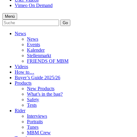
Vimeo On Demand
Menü
Go
News
News
Events
Kalender
Stellenmarkt
FRIENDS OF MBM
Videos
How to…
Buyer’s Guide 2025/26
Products
New Products
What’s in the bag?
Safety
Tests
Rider
Interviews
Portraits
Tunes
MBM Crew