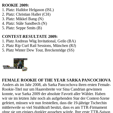
ROOKIE 2009:
1. Platz: Halldor Helgason (ISL)
2. Platz: Christian Haller (CH)
3. Platz: Mikkel Bang (N)
4. Platz: Ståle Sandbech (N)
5. Platz: Seppe Smits (B)
CONTEST-RESULTATE 2009:
1. Platz Andreas Wiig Invitational, Geilo (BA)
2. Platz Rip Curl Rail Sessions, München (RJ)
5. Platz Winter Dew Tour, Breckenridge (SS)
FEMALE ROOKIE OF THE YEAR SARKA PANCOCHOVA
Anders als im Jahr 2008, als Sarka Pancochova ihren ersten Female-
Rookie-Titel nur um Haaresbreite vor Sina Candrian gewinnen
konnte, war Sarka 2009 der absolute Favorit aller Wähler. Haben
wir sie im letzten Jahr noch als aufgehenden Star der Contest-Szene
gefeiert, müssen wir nun feststellen, dass die 19-jährige Tschechin
mittlerweile so viel Strahlkraft besitzt, dass es am TTR-Firmament
ohne sie um einiges dunkler aussehen würde. Ihre erste TTR-Saison