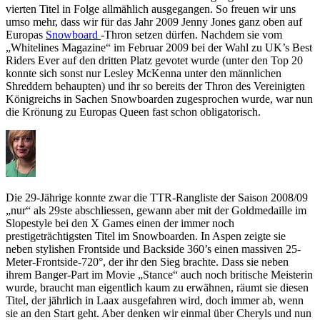
vierten Titel in Folge allmählich ausgegangen. So freuen wir uns
umso mehr, dass wir für das Jahr 2009 Jenny Jones ganz oben auf
Europas
Snowboard
-Thron setzen dürfen. Nachdem sie vom
„Whitelines Magazine“ im Februar 2009 bei der Wahl zu UK’s Best
Riders Ever auf den dritten Platz gevotet wurde (unter den Top 20
konnte sich sonst nur Lesley McKenna unter den männlichen
Shreddern behaupten) und ihr so bereits der Thron des Vereinigten
Königreichs in Sachen Snowboarden zugesprochen wurde, war nun
die Krönung zu Europas Queen fast schon obligatorisch.
Die 29-Jährige konnte zwar die TTR-Rangliste der Saison 2008/09
„nur“ als 29ste abschliessen, gewann aber mit der Goldmedaille im
Slopestyle bei den X Games einen der immer noch
prestigeträchtigsten Titel im Snowboarden. In Aspen zeigte sie
neben stylishen Frontside und Backside 360’s einen massiven 25-
Meter-Frontside-720°, der ihr den Sieg brachte. Dass sie neben
ihrem Banger-Part im Movie „Stance“ auch noch britische Meisterin
wurde, braucht man eigentlich kaum zu erwähnen, räumt sie diesen
Titel, der jährlich in Laax ausgefahren wird, doch immer ab, wenn
sie an den Start geht. Aber denken wir einmal über Cheryls und nun