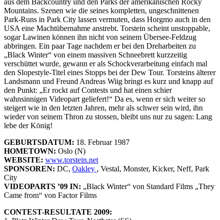
aus dem Backcountry und den Parks der amerikanischen Rocky
Mountains. Szenen wie die seines kompletten, ungeschnittenen
Park-Runs in Park City lassen vermuten, dass Horgmo auch in den
USA eine Machtübernahme anstrebt. Torstein scheint unstoppable,
sogar Lawinen können ihn nicht von seinem Übersee-Feldzug
abbringen. Ein paar Tage nachdem er bei den Dreharbeiten zu
„Black Winter“ von einem massiven Schneebrett kurzzeitig
verschüttet wurde, gewann er als Schockverarbeitung einfach mal
den Slopestyle-Titel eines Stopps bei der Dew Tour. Torsteins älterer
Landsmann und Freund Andreas Wiig bringt es kurz und knapp auf
den Punkt: „Er rockt auf Contests und hat einen schier
wahnsinnigen Videopart geliefert!“ Da es, wenn er sich weiter so
steigert wie in den letzten Jahren, mehr als schwer sein wird, ihn
wieder von seinem Thron zu stossen, bleibt uns nur zu sagen: Lang
lebe der König!
GEBURTSDATUM:
18. Februar 1987
HOMETOWN:
Oslo (N)
WEBSITE:
www.torstein.net
SPONSOREN:
DC,
Oakley
, Vestal, Monster, Kicker, Neff, Park
City
VIDEOPARTS ’09 IN:
„Black Winter“ von Standard Films „They
Came from“ von Factor Films
CONTEST-RESULTATE 2009: