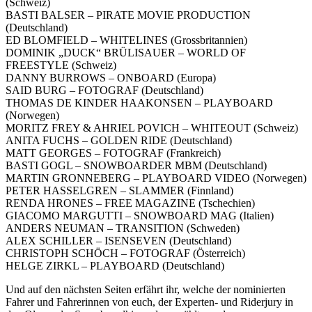
(Schweiz)
BASTI BALSER – PIRATE MOVIE PRODUCTION
(Deutschland)
ED BLOMFIELD – WHITELINES (Grossbritannien)
DOMINIK „DUCK“ BRÜLISAUER – WORLD OF
FREESTYLE (Schweiz)
DANNY BURROWS – ONBOARD (Europa)
SAID BURG – FOTOGRAF (Deutschland)
THOMAS DE KINDER HAAKONSEN – PLAYBOARD
(Norwegen)
MORITZ FREY & AHRIEL POVICH – WHITEOUT (Schweiz)
ANITA FUCHS – GOLDEN RIDE (Deutschland)
MATT GEORGES – FOTOGRAF (Frankreich)
BASTI GOGL – SNOWBOARDER MBM (Deutschland)
MARTIN GRONNEBERG – PLAYBOARD VIDEO (Norwegen)
PETER HASSELGREN – SLAMMER (Finnland)
RENDA HRONES – FREE MAGAZINE (Tschechien)
GIACOMO MARGUTTI – SNOWBOARD MAG (Italien)
ANDERS NEUMAN – TRANSITION (Schweden)
ALEX SCHILLER – ISENSEVEN (Deutschland)
CHRISTOPH SCHÖCH – FOTOGRAF (Österreich)
HELGE ZIRKL – PLAYBOARD (Deutschland)
Und auf den nächsten Seiten erfährt ihr, welche der nominierten
Fahrer und Fahrerinnen von euch, der Experten- und Riderjury in