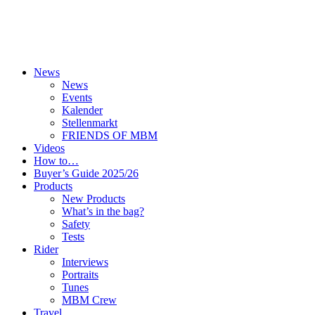
News
News
Events
Kalender
Stellenmarkt
FRIENDS OF MBM
Videos
How to…
Buyer’s Guide 2025/26
Products
New Products
What’s in the bag?
Safety
Tests
Rider
Interviews
Portraits
Tunes
MBM Crew
Travel