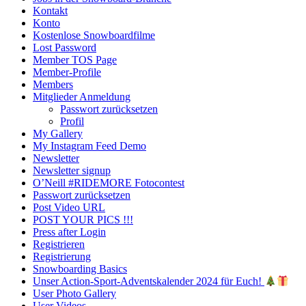
Kontakt
Konto
Kostenlose Snowboardfilme
Lost Password
Member TOS Page
Member-Profile
Members
Mitglieder Anmeldung
Passwort zurücksetzen
Profil
My Gallery
My Instagram Feed Demo
Newsletter
Newsletter signup
O’Neill #RIDEMORE Fotocontest
Passwort zurücksetzen
Post Video URL
POST YOUR PICS !!!
Press after Login
Registrieren
Registrierung
Snowboarding Basics
Unser Action-Sport-Adventskalender 2024 für Euch!
User Photo Gallery
User Videos