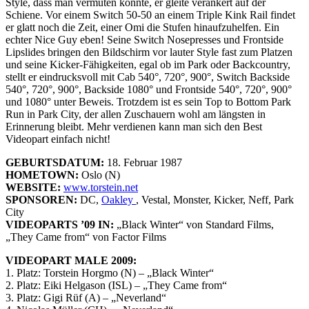
Style, dass man vermuten könnte, er gleite verankert auf der
Schiene. Vor einem Switch 50-50 an einem Triple Kink Rail findet
er glatt noch die Zeit, einer Omi die Stufen hinaufzuhelfen. Ein
echter Nice Guy eben! Seine Switch Nosepresses und Frontside
Lipslides bringen den Bildschirm vor lauter Style fast zum Platzen
und seine Kicker-Fähigkeiten, egal ob im Park oder Backcountry,
stellt er eindrucksvoll mit Cab 540°, 720°, 900°, Switch Backside
540°, 720°, 900°, Backside 1080° und Frontside 540°, 720°, 900°
und 1080° unter Beweis. Trotzdem ist es sein Top to Bottom Park
Run in Park City, der allen Zuschauern wohl am längsten in
Erinnerung bleibt. Mehr verdienen kann man sich den Best
Videopart einfach nicht!
GEBURTSDATUM:
18. Februar 1987
HOMETOWN:
Oslo (N)
WEBSITE:
www.torstein.net
SPONSOREN:
DC,
Oakley
, Vestal, Monster, Kicker, Neff, Park
City
VIDEOPARTS ’09 IN:
„Black Winter“ von Standard Films,
„They Came from“ von Factor Films
VIDEOPART MALE 2009:
1. Platz: Torstein Horgmo (N) – „Black Winter“
2. Platz: Eiki Helgason (ISL) – „They Came from“
3. Platz: Gigi Rüf (A) – „Neverland“