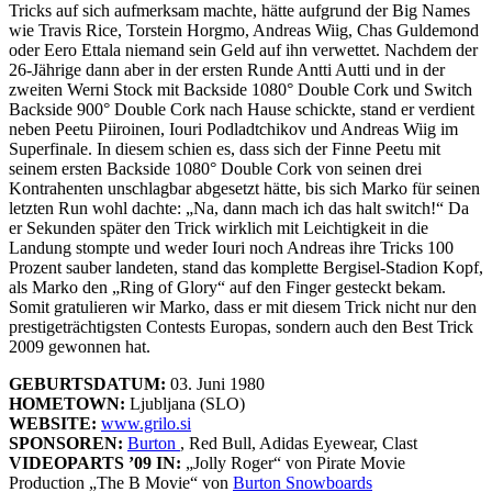
Tricks auf sich aufmerksam machte, hätte aufgrund der Big Names
wie Travis Rice, Torstein Horgmo, Andreas Wiig, Chas Guldemond
oder Eero Ettala niemand sein Geld auf ihn verwettet. Nachdem der
26-Jährige dann aber in der ersten Runde Antti Autti und in der
zweiten Werni Stock mit Backside 1080° Double Cork und Switch
Backside 900° Double Cork nach Hause schickte, stand er verdient
neben Peetu Piiroinen, Iouri Podladtchikov und Andreas Wiig im
Superfinale. In diesem schien es, dass sich der Finne Peetu mit
seinem ersten Backside 1080° Double Cork von seinen drei
Kontrahenten unschlagbar abgesetzt hätte, bis sich Marko für seinen
letzten Run wohl dachte: „Na, dann mach ich das halt switch!“ Da
er Sekunden später den Trick wirklich mit Leichtigkeit in die
Landung stompte und weder Iouri noch Andreas ihre Tricks 100
Prozent sauber landeten, stand das komplette Bergisel-Stadion Kopf,
als Marko den „Ring of Glory“ auf den Finger gesteckt bekam.
Somit gratulieren wir Marko, dass er mit diesem Trick nicht nur den
prestigeträchtigsten Contests Europas, sondern auch den Best Trick
2009 gewonnen hat.
GEBURTSDATUM:
03. Juni 1980
HOMETOWN:
Ljubljana (SLO)
WEBSITE:
www.grilo.si
SPONSOREN:
Burton
, Red Bull, Adidas Eyewear, Clast
VIDEOPARTS ’09 IN:
„Jolly Roger“ von Pirate Movie
Production „The B Movie“ von
Burton
Snowboards