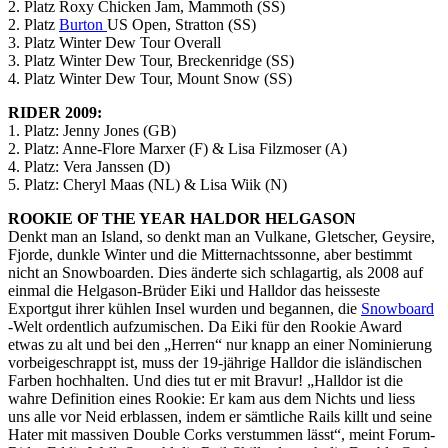
2. Platz Roxy Chicken Jam, Mammoth (SS)
2. Platz
Burton
US Open, Stratton (SS)
3. Platz Winter Dew Tour Overall
3. Platz Winter Dew Tour, Breckenridge (SS)
4. Platz Winter Dew Tour, Mount Snow (SS)
RIDER 2009:
1. Platz: Jenny Jones (GB)
2. Platz: Anne-Flore Marxer (F) & Lisa Filzmoser (A)
4. Platz: Vera Janssen (D)
5. Platz: Cheryl Maas (NL) & Lisa Wiik (N)
ROOKIE OF THE YEAR HALDOR HELGASON
Denkt man an Island, so denkt man an Vulkane, Gletscher, Geysire,
Fjorde, dunkle Winter und die Mitternachtssonne, aber bestimmt
nicht an Snowboarden. Dies änderte sich schlagartig, als 2008 auf
einmal die Helgason-Brüder Eiki und Halldor das heisseste
Exportgut ihrer kühlen Insel wurden und begannen, die
Snowboard
-Welt ordentlich aufzumischen. Da Eiki für den Rookie Award
etwas zu alt und bei den „Herren“ nur knapp an einer Nominierung
vorbeigeschrappt ist, muss der 19-jährige Halldor die isländischen
Farben hochhalten. Und dies tut er mit Bravur! „Halldor ist die
wahre Definition eines Rookie: Er kam aus dem Nichts und liess
uns alle vor Neid erblassen, indem er sämtliche Rails killt und seine
Hater mit massiven Double Corks verstummen lässt“, meint Forum-