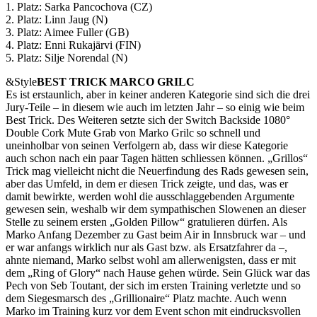
1. Platz: Sarka Pancochova (CZ)
2. Platz: Linn Jaug (N)
3. Platz: Aimee Fuller (GB)
4. Platz: Enni Rukajärvi (FIN)
5. Platz: Silje Norendal (N)
&Style
BEST TRICK MARCO GRILC
Es ist erstaunlich, aber in keiner anderen Kategorie sind sich die drei
Jury-Teile – in diesem wie auch im letzten Jahr – so einig wie beim
Best Trick. Des Weiteren setzte sich der Switch Backside 1080°
Double Cork Mute Grab von Marko Grilc so schnell und
uneinholbar von seinen Verfolgern ab, dass wir diese Kategorie
auch schon nach ein paar Tagen hätten schliessen können. „Grillos“
Trick mag vielleicht nicht die Neuerfindung des Rads gewesen sein,
aber das Umfeld, in dem er diesen Trick zeigte, und das, was er
damit bewirkte, werden wohl die ausschlaggebenden Argumente
gewesen sein, weshalb wir dem sympathischen Slowenen an dieser
Stelle zu seinem ersten „Golden Pillow“ gratulieren dürfen. Als
Marko Anfang Dezember zu Gast beim Air in Innsbruck war – und
er war anfangs wirklich nur als Gast bzw. als Ersatzfahrer da –,
ahnte niemand, Marko selbst wohl am allerwenigsten, dass er mit
dem „Ring of Glory“ nach Hause gehen würde. Sein Glück war das
Pech von Seb Toutant, der sich im ersten Training verletzte und so
dem Siegesmarsch des „Grillionaire“ Platz machte. Auch wenn
Marko im Training kurz vor dem Event schon mit eindrucksvollen