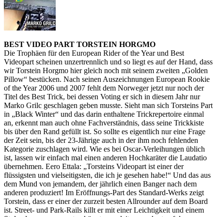
BEST VIDEO PART TORSTEIN HORGMO
Die Trophäen für den European Rider of the Year und Best
Videopart scheinen unzertrennlich und so liegt es auf der Hand, dass
wir Torstein Horgmo hier gleich noch mit seinem zweiten „Golden
Pillow“ bestücken. Nach seinen Auszeichnungen European Rookie
of the Year 2006 und 2007 fehlt dem Norweger jetzt nur noch der
Titel des Best Trick, bei dessen Voting er sich in diesem Jahr nur
Marko Grilc geschlagen geben musste. Sieht man sich Torsteins Part
in „Black Winter“ und das darin enthaltene Trickrepertoire einmal
an, erkennt man auch ohne Fachverständnis, dass seine Trickkiste
bis über den Rand gefüllt ist. So sollte es eigentlich nur eine Frage
der Zeit sein, bis der 23-Jährige auch in der ihm noch fehlenden
Kategorie zuschlagen wird. Wie es bei Oscar-Verleihungen üblich
ist, lassen wir einfach mal einen anderen Hochkaräter die Laudatio
übernehmen. Eero Ettala: „Torsteins Videopart ist einer der
flüssigsten und vielseitigsten, die ich je gesehen habe!“ Und das aus
dem Mund von jemandem, der jährlich einen Banger nach dem
anderen produziert! Im Eröffnungs-Part des Standard-Werks zeigt
Torstein, dass er einer der zurzeit besten Allrounder auf dem Board
ist. Street- und Park-Rails killt er mit einer Leichtigkeit und einem