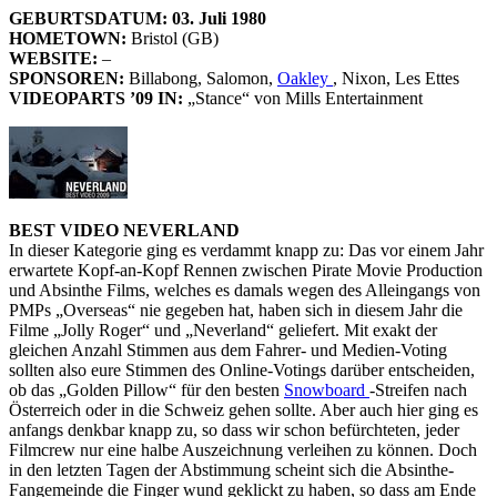
GEBURTSDATUM: 03. Juli 1980
HOMETOWN:
Bristol (GB)
WEBSITE:
–
SPONSOREN:
Billabong, Salomon,
Oakley
, Nixon, Les Ettes
VIDEOPARTS ’09 IN:
„Stance“ von Mills Entertainment
BEST VIDEO NEVERLAND
In dieser Kategorie ging es verdammt knapp zu: Das vor einem Jahr
erwartete Kopf-an-Kopf Rennen zwischen Pirate Movie Production
und Absinthe Films, welches es damals wegen des Alleingangs von
PMPs „Overseas“ nie gegeben hat, haben sich in diesem Jahr die
Filme „Jolly Roger“ und „Neverland“ geliefert. Mit exakt der
gleichen Anzahl Stimmen aus dem Fahrer- und Medien-Voting
sollten also eure Stimmen des Online-Votings darüber entscheiden,
ob das „Golden Pillow“ für den besten
Snowboard
-Streifen nach
Österreich oder in die Schweiz gehen sollte. Aber auch hier ging es
anfangs denkbar knapp zu, so dass wir schon befürchteten, jeder
Filmcrew nur eine halbe Auszeichnung verleihen zu können. Doch
in den letzten Tagen der Abstimmung scheint sich die Absinthe-
Fangemeinde die Finger wund geklickt zu haben, so dass am Ende