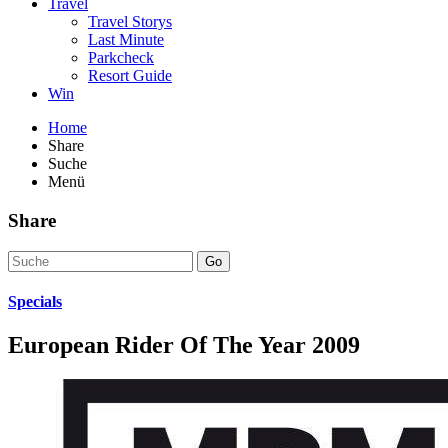
Travel
Travel Storys
Last Minute
Parkcheck
Resort Guide
Win
Home
Share
Suche
Menü
Share
Go
Specials
European Rider Of The Year 2009