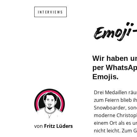
Emoji-
INTERVIEWS
Wir haben u
per WhatsApp
Emojis.
Drei Medaillen rä
zum Feiern blieb i
Snowboarder, son
moderne Christoph
einem Ort als es u
von
Fritz Lüders
nicht leicht. Zum 