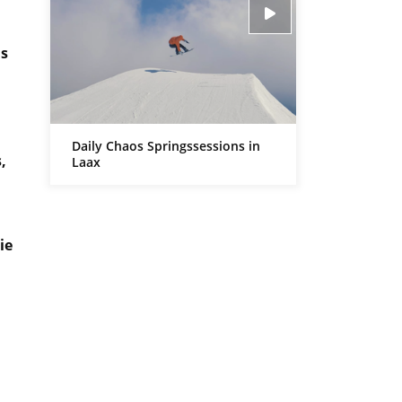
as
Daily Chaos Springssessions in
,
Laax
ie