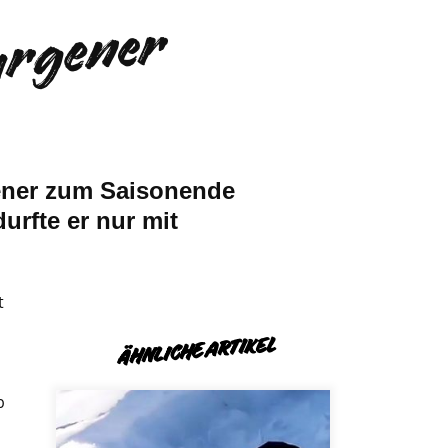
urgener
ener zum Saisonende
rfte er nur mit
t
ÄHNLICHE ARTIKEL
b