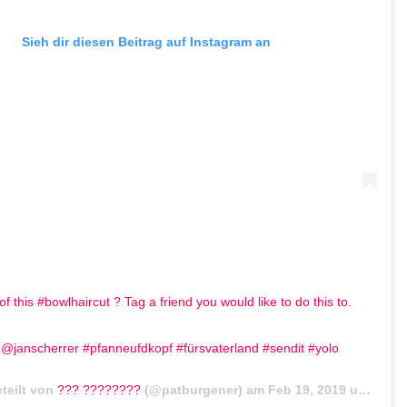
Sieh dir diesen Beitrag auf Instagram an
 this #bowlhaircut ? Tag a friend you would like to do this to.
@janscherrer #pfanneufdkopf #fürsvaterland #sendit #yolo
eteilt von
??? ????????
(@patburgener) am
Feb 19, 2019 um 9:51 PST