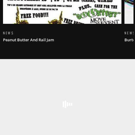
NEWS
NEW
Peanut Butter And Rail Jam
Burt