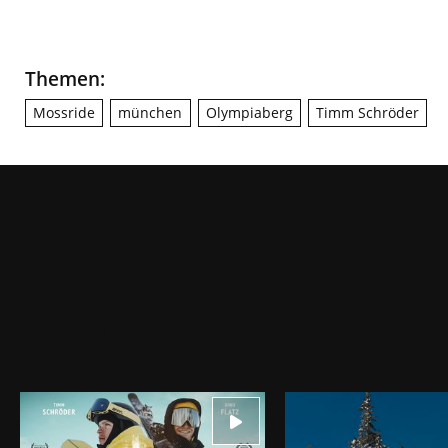
Themen:
Mossride
münchen
Olympiaberg
Timm Schröder