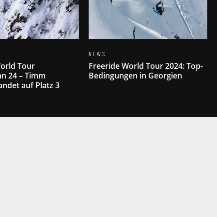
NEWS
orld Tour
Freeride World Tour 2024: Top-
nn 24 – Timm
Bedingungen in Georgien
andet auf Platz 3