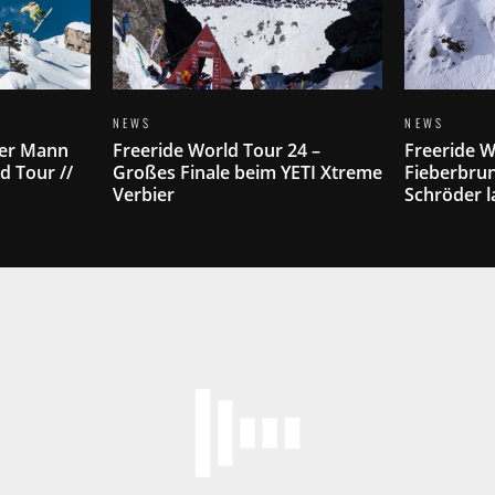
NEWS
NEWS
ser Mann
Freeride World Tour 24 –
Freeride W
d Tour //
Großes Finale beim YETI Xtreme
Fieberbru
Verbier
Schröder l