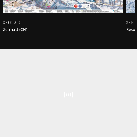
SPECIALS
SPEC
Zermatt (CH)
Resor