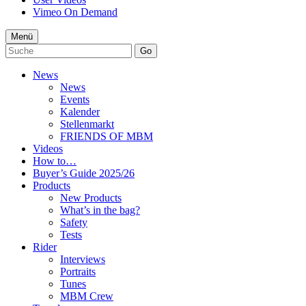
Vimeo On Demand
Menü
Go
News
News
Events
Kalender
Stellenmarkt
FRIENDS OF MBM
Videos
How to…
Buyer’s Guide 2025/26
Products
New Products
What’s in the bag?
Safety
Tests
Rider
Interviews
Portraits
Tunes
MBM Crew