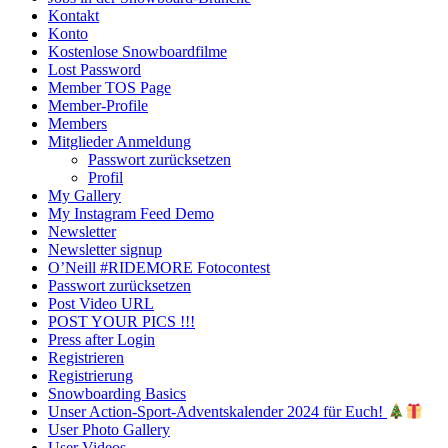
Kontakt
Konto
Kostenlose Snowboardfilme
Lost Password
Member TOS Page
Member-Profile
Members
Mitglieder Anmeldung
Passwort zurücksetzen
Profil
My Gallery
My Instagram Feed Demo
Newsletter
Newsletter signup
O’Neill #RIDEMORE Fotocontest
Passwort zurücksetzen
Post Video URL
POST YOUR PICS !!!
Press after Login
Registrieren
Registrierung
Snowboarding Basics
Unser Action-Sport-Adventskalender 2024 für Euch!
User Photo Gallery
User Videos