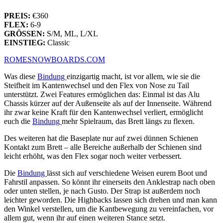
PREIS:
€360
FLEX:
6-9
GRÖSSEN:
S/M, ML, L/XL
EINSTIEG:
Classic
ROMESNOWBOARDS.COM
Was diese
Bindung
einzigartig macht, ist vor allem, wie sie die
Steifheit im Kantenwechsel und den Flex von Nose zu Tail
unterstützt. Zwei Features ermöglichen das: Einmal ist das Alu
Chassis kürzer auf der Außenseite als auf der Innenseite. Während
ihr zwar keine Kraft für den Kantenwechsel verliert, ermöglicht
euch die
Bindung
mehr Spielraum, das Brett längs zu flexen.
Des weiteren hat die Baseplate nur auf zwei dünnen Schienen
Kontakt zum Brett – alle Bereiche außerhalb der Schienen sind
leicht erhöht, was den Flex sogar noch weiter verbessert.
Die
Bindung
lässt sich auf verschiedene Weisen eurem Boot und
Fahrstil anpassen. So könnt ihr einerseits den Anklestrap nach oben
oder unten stellen, je nach Gusto. Der Strap ist außerdem noch
leichter geworden. Die Highbacks lassen sich drehen und man kann
den Winkel verstellen, um die Kantbewegung zu vereinfachen, vor
allem gut, wenn ihr auf einen weiteren Stance setzt.