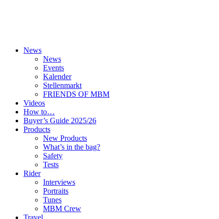
News
News
Events
Kalender
Stellenmarkt
FRIENDS OF MBM
Videos
How to…
Buyer’s Guide 2025/26
Products
New Products
What’s in the bag?
Safety
Tests
Rider
Interviews
Portraits
Tunes
MBM Crew
Travel