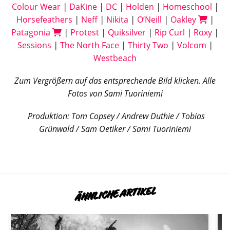
Colour Wear
|
DaKine
|
DC
|
Holden
|
Homeschool
|
Horsefeathers
|
Neff
|
Nikita
|
O’Neill
|
Oakley
|
Patagonia
|
Protest
|
Quiksilver
|
Rip Curl
|
Roxy
|
Sessions
|
The North Face
|
Thirty Two
|
Volcom
|
Westbeach
Zum Vergrößern auf das entsprechende Bild klicken. Alle
Fotos von Sami Tuoriniemi
Produktion: Tom Copsey / Andrew Duthie / Tobias
Grünwald / Sam Oetiker / Sami Tuoriniemi
ÄHNLICHE ARTIKEL