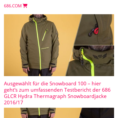
686.COM
Ausgewählt für die Snowboard 100 – hier
geht’s zum umfassenden Testbericht der 686
GLCR Hydra Thermagraph Snowboardjacke
2016/17