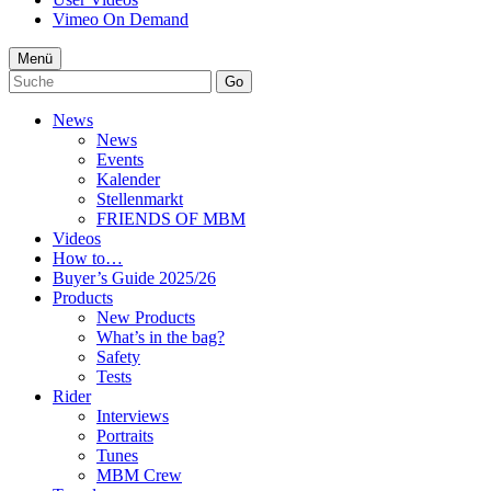
Vimeo On Demand
Menü
Go
News
News
Events
Kalender
Stellenmarkt
FRIENDS OF MBM
Videos
How to…
Buyer’s Guide 2025/26
Products
New Products
What’s in the bag?
Safety
Tests
Rider
Interviews
Portraits
Tunes
MBM Crew