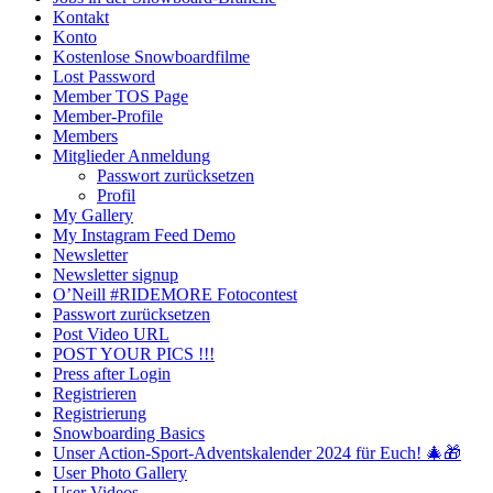
Kontakt
Konto
Kostenlose Snowboardfilme
Lost Password
Member TOS Page
Member-Profile
Members
Mitglieder Anmeldung
Passwort zurücksetzen
Profil
My Gallery
My Instagram Feed Demo
Newsletter
Newsletter signup
O’Neill #RIDEMORE Fotocontest
Passwort zurücksetzen
Post Video URL
POST YOUR PICS !!!
Press after Login
Registrieren
Registrierung
Snowboarding Basics
Unser Action-Sport-Adventskalender 2024 für Euch! 🎄🎁
User Photo Gallery
User Videos