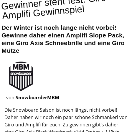
Ge
winner steht fest:
Giro X
A
mplifi
Ge
winnspiel
Der Winter ist noch lange nicht vorbei!
Gewinne daher einen Amplifi Slope Pack,
eine Giro Axis Schneebrille und eine Giro
Mütze
von
SnowboarderMBM
Die
Snowboard
Saison ist noch längst nicht vorbei!
Daher haben wir noch ein paar schöne Schmankerl von
Giro und
Amplifi
für euch. Zu gewinnen gibt’s daher