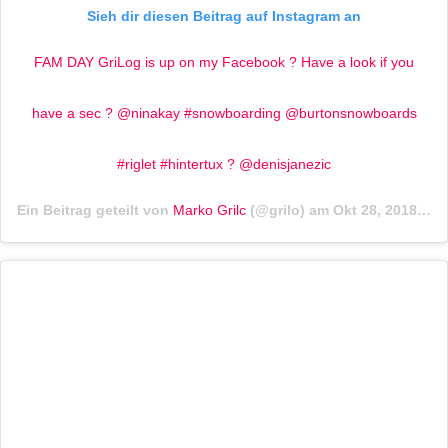
Sieh dir diesen Beitrag auf Instagram an
FAM DAY GriLog is up on my Facebook ? Have a look if you
have a sec ? @ninakay #snowboarding @burtonsnowboards
#riglet #hintertux ? @denisjanezic
Ein Beitrag geteilt von
Marko Grilc
(@grilo) am
Okt 28, 2018 um 9:44 PDT