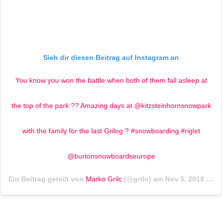
Sieh dir diesen Beitrag auf Instagram an
You know you won the battle when both of them fall asleep at
the top of the park ?? Amazing days at @kitzsteinhornsnowpark
with the family for the last Grilog ? #snowboarding #riglet
@burtonsnowboardseurope
Ein Beitrag geteilt von
Marko Grilc
(@grilo) am
Nov 5, 2018 um 6:47 PST