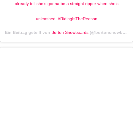
already tell she’s gonna be a straight ripper when she’s
unleashed. #RidingIsTheReason
Ein Beitrag geteilt von
Burton Snowboards
(@burtonsnowboards) am