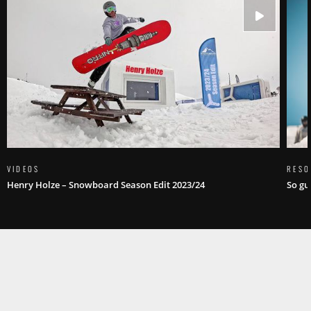
VIDEOS
RESO
Henry Holze – Snowboard Season Edit 2023/24
So gu