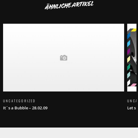
ÄHNLICHE ARTIKEL
UNCATEGORIZED
UNCA
It´s a Bubble – 28.02.09
Let s