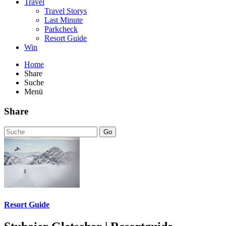
Travel
Travel Storys
Last Minute
Parkcheck
Resort Guide
Win
Home
Share
Suche
Menü
Share
Go
Resort Guide