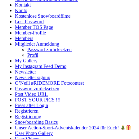
Kontakt
Konto
Kostenlose Snowboardfilme
Lost Password
Member TOS Page
Member-Profile
Members
Mitglieder Anmeldung
Passwort zurücksetzen
Profil
My Gallery
My Instagram Feed Demo
Newsletter
Newsletter signup
O’Neill #RIDEMORE Fotocontest
Passwort zurücksetzen
Post Video URL
POST YOUR PICS !!!
Press after Login
Registrieren
Registrierung
Snowboarding Basics
Unser Action-Sport-Adventskalender 2024 für Euch!
User Photo Gallery
User Videos