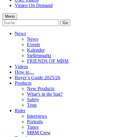
Vimeo On Demand
Menü
Go
News
News
Events
Kalender
Stellenmarkt
FRIENDS OF MBM
Videos
How to…
Buyer’s Guide 2025/26
Products
New Products
What’s in the bag?
Safety
Tests
Rider
Interviews
Portraits
Tunes
MBM Crew