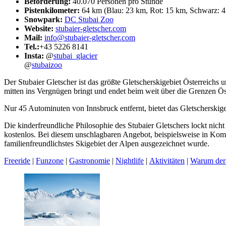
Beförderung:
40.070 Personen pro Stunde
Pistenkilometer:
64 km (Blau: 23 km, Rot: 15 km, Schwarz: 4
Snowpark:
DC Stubai Zoo
Website:
stubaier-gletscher.com
Mail:
info@stubaier-gletscher.com
Tel.:
+43 5226 8141
Insta:
@
stubai_glacier
@
stubaizoo
Der Stubaier Gletscher ist das größte Gletscherskigebiet Österreichs 
mitten ins Vergnügen bringt und endet beim weit über die Grenzen Ö
Nur 45 Autominuten von Innsbruck entfernt, bietet das Gletscherskige
Die kinderfreundliche Philosophie des Stubaier Gletschers lockt nich
kostenlos. Bei diesem unschlagbaren Angebot, beispielsweise in Ko
familienfreundlichstes Skigebiet der Alpen ausgezeichnet wurde.
Freeride
|
Funzone
|
Gastronomie
|
Nightlife
|
Aktivitäten
|
Warum der 