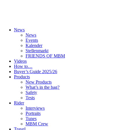
News
News
Events
Kalender
Stellenmarkt
FRIENDS OF MBM
Videos
How to…
Buyer’s Guide 2025/26
Products
New Products
What’s in the bag?
Safety
Tests
Rider
Interviews
Portraits
Tunes
MBM Crew
Travel