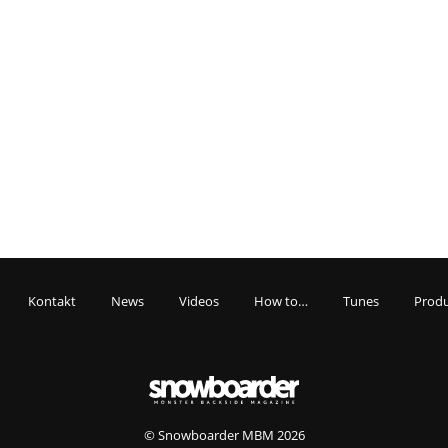
Kontakt
News
Videos
How to…
Tunes
Produ
© Snowboarder MBM 2026