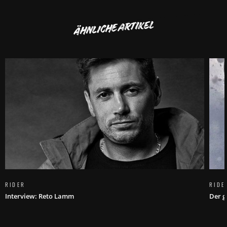
ÄHNLICHE ARTIKEL
RIDER
RIDE
Interview: Reto Lamm
Der g