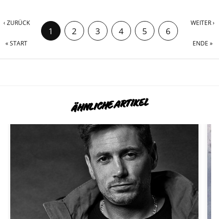
‹ ZURÜCK
WEITER ›
1
2
3
4
5
6
« START
ENDE »
7
8
ÄHNLICHE ARTIKEL