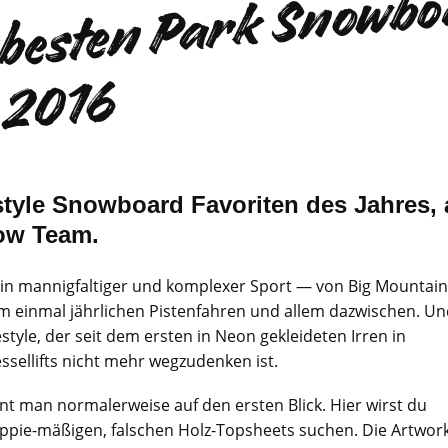
D
b
s
6
style Snowboard Favoriten des Jahres,
ow Team.
in mannigfaltiger und komplexer Sport — von Big Mountain
m einmal jährlichen Pistenfahren und allem dazwischen. U
style, der seit dem ersten in Neon gekleideten Irren in
essellifts nicht mehr wegzudenken ist.
t man normalerweise auf den ersten Blick. Hier wirst du
ppie-mäßigen, falschen Holz-Topsheets suchen. Die Artwor