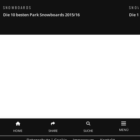
SNOWBOARDS
SNO
Die 10 besten Park Snowboards 2015/16
Die 1
MENÜ
HOME
SHARE
SUCHE