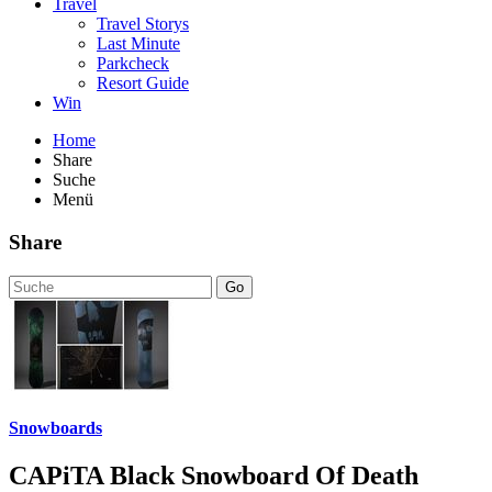
Travel
Travel Storys
Last Minute
Parkcheck
Resort Guide
Win
Home
Share
Suche
Menü
Share
Go
Snowboards
CAPiTA Black Snowboard Of Death