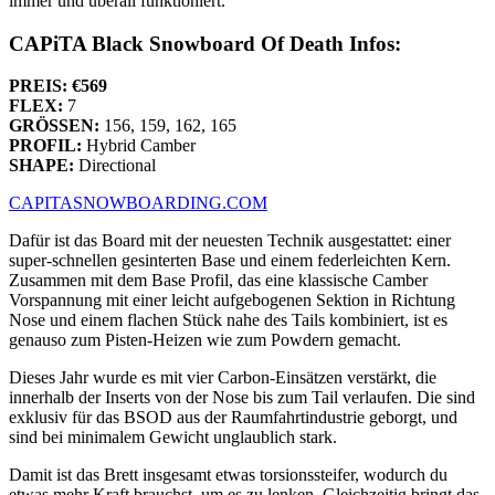
immer und überall funktioniert.
CAPiTA Black Snowboard Of Death Infos:
PREIS: €569
FLEX:
7
GRÖSSEN:
156, 159, 162, 165
PROFIL:
Hybrid Camber
SHAPE:
Directional
CAPITASNOWBOARDING.COM
Dafür ist das Board mit der neuesten Technik ausgestattet: einer
super-schnellen gesinterten Base und einem federleichten Kern.
Zusammen mit dem Base Profil, das eine klassische Camber
Vorspannung mit einer leicht aufgebogenen Sektion in Richtung
Nose und einem flachen Stück nahe des Tails kombiniert, ist es
genauso zum Pisten-Heizen wie zum Powdern gemacht.
Dieses Jahr wurde es mit vier Carbon-Einsätzen verstärkt, die
innerhalb der Inserts von der Nose bis zum Tail verlaufen. Die sind
exklusiv für das BSOD aus der Raumfahrtindustrie geborgt, und
sind bei minimalem Gewicht unglaublich stark.
Damit ist das Brett insgesamt etwas torsionssteifer, wodurch du
etwas mehr Kraft brauchst, um es zu lenken. Gleichzeitig bringt das