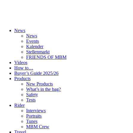
News
News
Events
Kalender
Stellenmarkt
FRIENDS OF MBM
Videos
How to…
Buyer’s Guide 2025/26
Products
New Products
What’s in the bag?
Safety
Tests
Rider
Interviews
Portraits
Tunes
MBM Crew
Travel