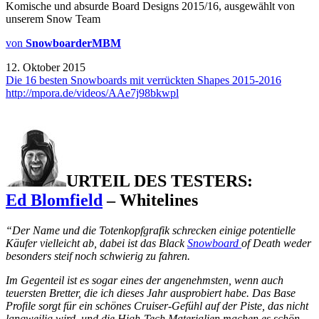
Komische und absurde Board Designs 2015/16, ausgewählt von
unserem Snow Team
von
SnowboarderMBM
12. Oktober 2015
Die 16 besten Snowboards mit verrückten Shapes 2015-2016
http://mpora.de/videos/AAe7j98bkwpl
URTEIL DES TESTERS:
Ed Blomfield
– Whitelines
“Der Name und die Totenkopfgrafik schrecken einige potentielle
Käufer vielleicht ab, dabei ist das Black
Snowboard
of Death weder
besonders steif noch schwierig zu fahren.
Im Gegenteil ist es sogar eines der angenehmsten, wenn auch
teuersten Bretter, die ich dieses Jahr ausprobiert habe. Das Base
Profile sorgt für ein schönes Cruiser-Gefühl auf der Piste, das nicht
langweilig wird, und die High-Tech Materialien machen es schön