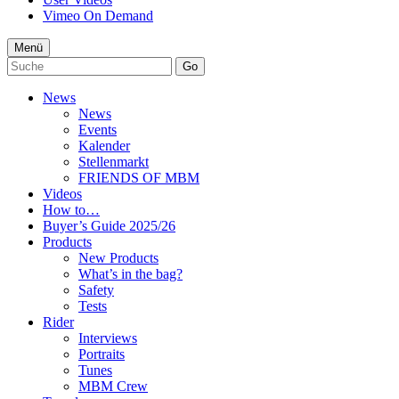
Vimeo On Demand
Menü
Go
News
News
Events
Kalender
Stellenmarkt
FRIENDS OF MBM
Videos
How to…
Buyer’s Guide 2025/26
Products
New Products
What’s in the bag?
Safety
Tests
Rider
Interviews
Portraits
Tunes
MBM Crew