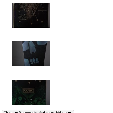
There are
0
comments.
Add yours.
Hide them.