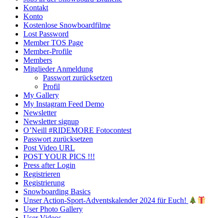
Kontakt
Konto
Kostenlose Snowboardfilme
Lost Password
Member TOS Page
Member-Profile
Members
Mitglieder Anmeldung
Passwort zurücksetzen
Profil
My Gallery
My Instagram Feed Demo
Newsletter
Newsletter signup
O’Neill #RIDEMORE Fotocontest
Passwort zurücksetzen
Post Video URL
POST YOUR PICS !!!
Press after Login
Registrieren
Registrierung
Snowboarding Basics
Unser Action-Sport-Adventskalender 2024 für Euch!
User Photo Gallery
User Videos