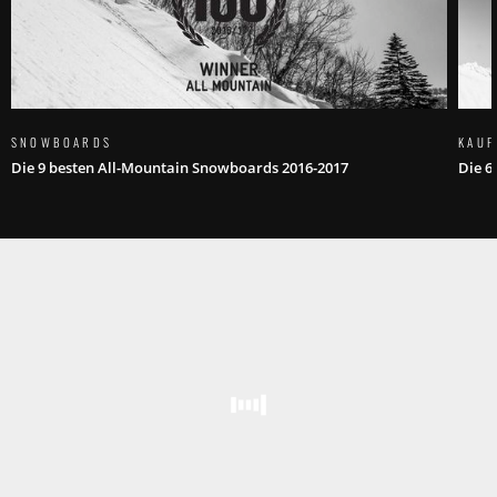
SNOWBOARDS
KAUF
Die 9 besten All-Mountain Snowboards 2016-2017
Die 6