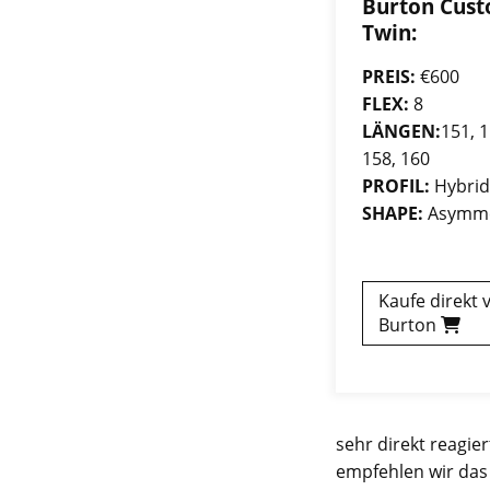
Burton Cus
Twin:
PREIS:
€600
FLEX:
8
LÄNGEN:
151, 1
158, 160
PROFIL:
Hybri
SHAPE:
Asymme
Kaufe direkt 
Burton
sehr direkt reagier
empfehlen wir da