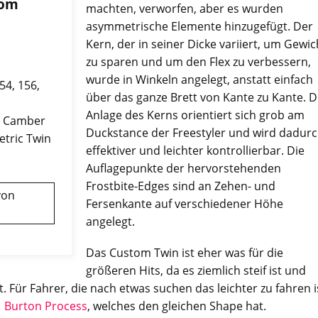
tom
machten, verworfen, aber es wurden
asymmetrische Elemente hinzugefügt. Der
Kern, der in seiner Dicke variiert, um Gewic
zu sparen und um den Flex zu verbessern,
wurde in Winkeln angelegt, anstatt einfach
54, 156,
über das ganze Brett von Kante zu Kante. D
Anlage des Kerns orientiert sich grob am
d Camber
Duckstance der Freestyler und wird dadur
tric Twin
effektiver und leichter kontrollierbar. Die
Auflagepunkte der hervorstehenden
Frostbite-Edges sind an Zehen- und
von
Fersenkante auf verschiedener Höhe
angelegt.
Das Custom Twin ist eher was für die
größeren Hits, da es ziemlich steif ist und
t. Für Fahrer, die nach etwas suchen das leichter zu fahren i
s
Burton Process
, welches den gleichen Shape hat.