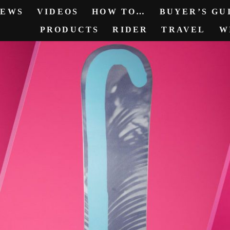
NEWS
VIDEOS
HOW TO…
BUYER’S GUI
PRODUCTS
RIDER
TRAVEL
W