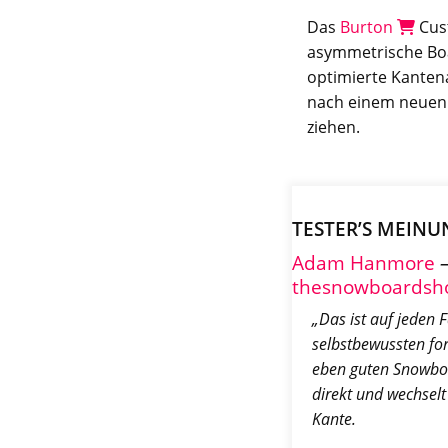
Das
Burton
Cust
asymmetrische Boa
optimierte Kantena
nach einem neuen P
ziehen.
TESTER’S MEINU
Adam Hanmore
thesnowboardsho
„Das ist auf jeden F
selbstbewussten for
eben guten Snowboa
direkt und wechselt 
Kante.