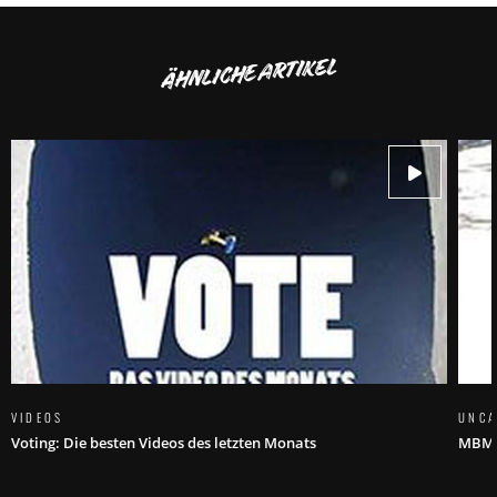
ÄHNLICHE ARTIKEL
VIDEOS
UNCA
Voting: Die besten Videos des letzten Monats
MBM S