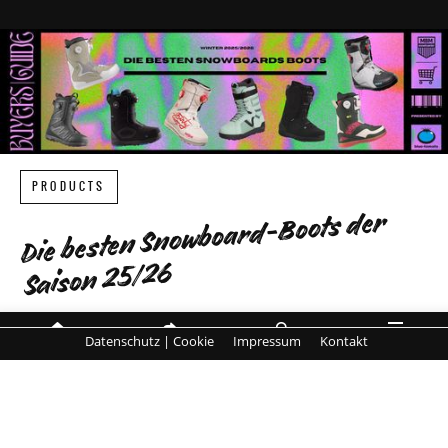
PRODUCTS
Die besten Snowboard-Boots der
Saison 25/26
Komfort, Kontrolle und Performance –
Datenschutz | Cookie
Impressum
Kontakt
die Highlights der neuen Saison
MENÜ
HOME
SHARE
SUCHE