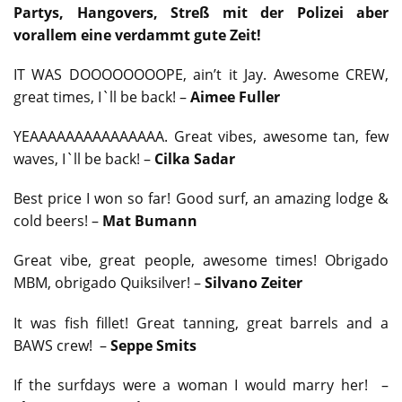
Partys, Hangovers, Streß mit der Polizei aber
vorallem eine verdammt gute Zeit!
IT WAS DOOOOOOOOPE, ain’t it Jay. Awesome CREW,
great times, I`ll be back! –
Aimee Fuller
YEAAAAAAAAAAAAAAA. Great vibes, awesome tan, few
waves, I`ll be back! –
Cilka Sadar
Best price I won so far! Good surf, an amazing lodge &
cold beers! –
Mat Bumann
Great vibe, great people, awesome times! Obrigado
MBM, obrigado Quiksilver! –
Silvano Zeiter
It was fish fillet! Great tanning, great barrels and a
BAWS crew! –
Seppe Smits
If the surfdays were a woman I would marry her! –