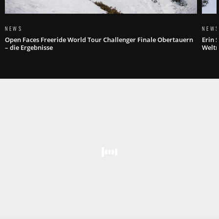
NEWS
NEW
Open Faces Freeride World Tour Challenger Finale Obertauern
Erin 
– die Ergebnisse
Weltm