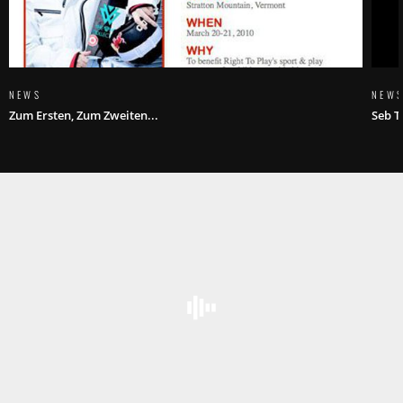
NEWS
NEW
Zum Ersten, Zum Zweiten...
Seb T