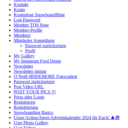
Kontakt
Konto
Kostenlose Snowboardfilme
Lost Password
Member TOS Page
Member-Profile
Members
Mitglieder Anmeldung
Passwort zurücksetzen
Profil
My Gallery
My Instagram Feed Demo
Newsletter
Newsletter signup
O’Neill #RIDEMORE Fotocontest
Passwort zurücksetzen
Post Video URL
POST YOUR PICS !!!
Press after Login
Registrieren
Registrierung
Snowboarding Basics
Unser Action-Sport-Adventskalender 2024 für Euch! 🎄🎁
User Photo Gallery
User Videos