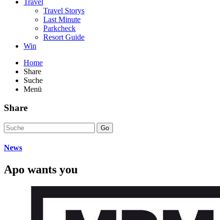
Travel
Travel Storys
Last Minute
Parkcheck
Resort Guide
Win
Home
Share
Suche
Menü
Share
Go
News
Apo wants you