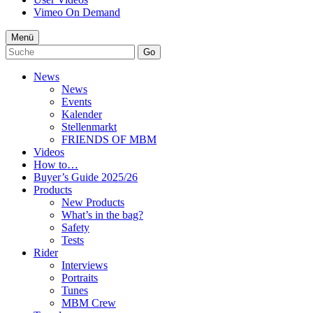
Vimeo On Demand
Menü
Go
News
News
Events
Kalender
Stellenmarkt
FRIENDS OF MBM
Videos
How to…
Buyer’s Guide 2025/26
Products
New Products
What’s in the bag?
Safety
Tests
Rider
Interviews
Portraits
Tunes
MBM Crew