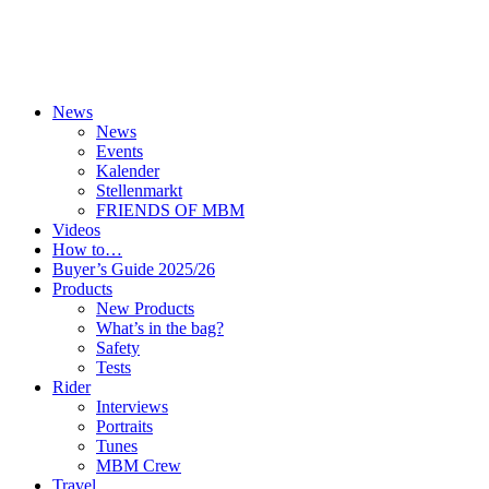
News
News
Events
Kalender
Stellenmarkt
FRIENDS OF MBM
Videos
How to…
Buyer’s Guide 2025/26
Products
New Products
What’s in the bag?
Safety
Tests
Rider
Interviews
Portraits
Tunes
MBM Crew
Travel