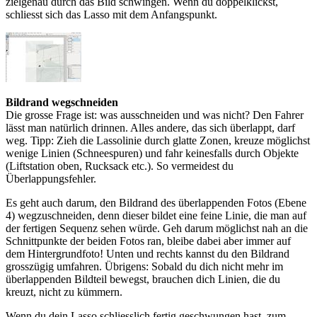
zielgenau durch das Bild schwingen. Wenn du doppelklickst,
schliesst sich das Lasso mit dem Anfangspunkt.
Bildrand wegschneiden
Die grosse Frage ist: was ausschneiden und was nicht? Den Fahrer
lässt man natürlich drinnen. Alles andere, das sich überlappt, darf
weg. Tipp: Zieh die Lassolinie durch glatte Zonen, kreuze möglichst
wenige Linien (Schneespuren) und fahr keinesfalls durch Objekte
(Liftstation oben, Rucksack etc.). So vermeidest du
Überlappungsfehler.
Es geht auch darum, den Bildrand des überlappenden Fotos (Ebene
4) wegzuschneiden, denn dieser bildet eine feine Linie, die man auf
der fertigen Sequenz sehen würde. Geh darum möglichst nah an die
Schnittpunkte der beiden Fotos ran, bleibe dabei aber immer auf
dem Hintergrundfoto! Unten und rechts kannst du den Bildrand
grosszügig umfahren. Übrigens: Sobald du dich nicht mehr im
überlappenden Bildteil bewegst, brauchen dich Linien, die du
kreuzt, nicht zu kümmern.
Wenn du dein Lasso schliesslich fertig geschwungen hast, zum