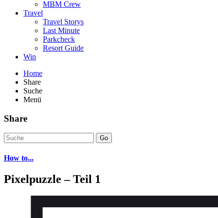
MBM Crew
Travel
Travel Storys
Last Minute
Parkcheck
Resort Guide
Win
Home
Share
Suche
Menü
Share
Go
How to...
Pixelpuzzle – Teil 1