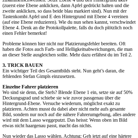
(zuerst eine Ebene anklicken, dann Apfel gedrückt halten und die
zweite anklicken, so dass beide blau markiert sind). Nun mit der
Tastenkombi Apfel und E den Hintergrund mit Ebene 4 vereinen
(auf eine Ebene reduzieren). Wie du nun sehen kannst, verschwindet
Ebene 4. Denk an die Protokollpalette, falls du doch plötzlich noch
einen Fehler bemerkst!
Probleme können hier nicht nur Platzierungsfehler bereiten. Oft
haben die Fotos auch Farb- und Helligkeitsabweichungen, die man
an dieser Stelle ausgleichen sollte. Mehr dazu erfährst du im Teil 2.
3. TRICK BAUEN
Ein wichtiger Teil des Gesamtbilds steht. Nun geht’s daran, die
fehlenden Stefan Gimpls einzusetzen.
Einzelne Fahrer platzieren
Wo sind sie denn, die Stefs? Blende Ebene 1 ein, setze sie auf 50%
Deckungsgrad und schiebe sie wie zuvor passgenau über die
Hintergrund-Ebene. Versuche wiederum, möglichst exakt zu
platzieren. Achten musst du dabei aber nicht mehr aufs gesamte
Bild, sondern nur noch auf die nähere Fahrerumgebung, alles andere
wird mit dem Lasso weggeputzt. Das heisst: Wenn oben im Bild
etwas nicht haargenau passt, macht das nichts.
Nun wieder das Lasso wählen. Achtung: Geh jetzt auf eine härtere