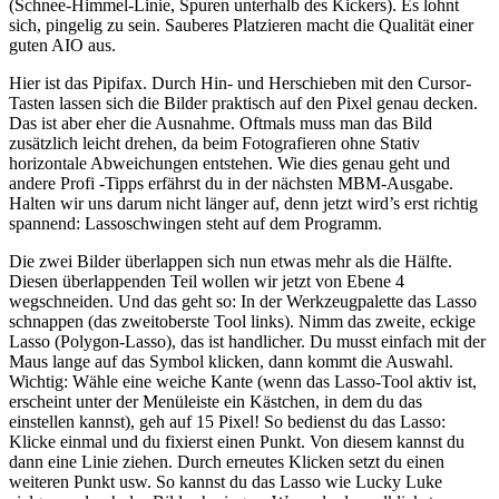
(Schnee-Himmel-Linie, Spuren unterhalb des Kickers). Es lohnt
sich, pingelig zu sein. Sauberes Platzieren macht die Qualität einer
guten AIO aus.
Hier ist das Pipifax. Durch Hin- und Herschieben mit den Cursor-
Tasten lassen sich die Bilder praktisch auf den Pixel genau decken.
Das ist aber eher die Ausnahme. Oftmals muss man das Bild
zusätzlich leicht drehen, da beim Fotografieren ohne Stativ
horizontale Abweichungen entstehen. Wie dies genau geht und
andere Profi -Tipps erfährst du in der nächsten MBM-Ausgabe.
Halten wir uns darum nicht länger auf, denn jetzt wird’s erst richtig
spannend: Lassoschwingen steht auf dem Programm.
Die zwei Bilder überlappen sich nun etwas mehr als die Hälfte.
Diesen überlappenden Teil wollen wir jetzt von Ebene 4
wegschneiden. Und das geht so: In der Werkzeugpalette das Lasso
schnappen (das zweitoberste Tool links). Nimm das zweite, eckige
Lasso (Polygon-Lasso), das ist handlicher. Du musst einfach mit der
Maus lange auf das Symbol klicken, dann kommt die Auswahl.
Wichtig: Wähle eine weiche Kante (wenn das Lasso-Tool aktiv ist,
erscheint unter der Menüleiste ein Kästchen, in dem du das
einstellen kannst), geh auf 15 Pixel! So bedienst du das Lasso:
Klicke einmal und du fixierst einen Punkt. Von diesem kannst du
dann eine Linie ziehen. Durch erneutes Klicken setzt du einen
weiteren Punkt usw. So kannst du das Lasso wie Lucky Luke