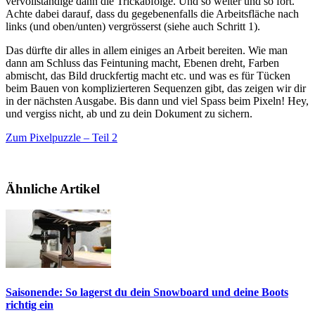
vervollständige dann die Trickabfolge. Und so weiter und so fort.
Achte dabei darauf, dass du gegebenenfalls die Arbeitsfläche nach
links (und oben/unten) vergrösserst (siehe auch Schritt 1).
Das dürfte dir alles in allem einiges an Arbeit bereiten. Wie man
dann am Schluss das Feintuning macht, Ebenen dreht, Farben
abmischt, das Bild druckfertig macht etc. und was es für Tücken
beim Bauen von komplizierteren Sequenzen gibt, das zeigen wir dir
in der nächsten Ausgabe. Bis dann und viel Spass beim Pixeln! Hey,
und vergiss nicht, ab und zu dein Dokument zu sichern.
Zum Pixelpuzzle – Teil 2
Ähnliche Artikel
Saisonende: So lagerst du dein Snowboard und deine Boots
richtig ein