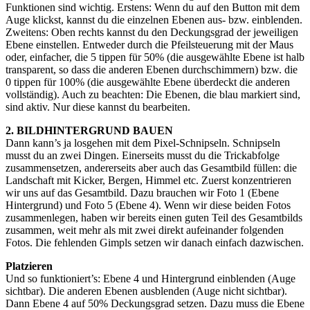
Funktionen sind wichtig. Erstens: Wenn du auf den Button mit dem
Auge klickst, kannst du die einzelnen Ebenen aus- bzw. einblenden.
Zweitens: Oben rechts kannst du den Deckungsgrad der jeweiligen
Ebene einstellen. Entweder durch die Pfeilsteuerung mit der Maus
oder, einfacher, die 5 tippen für 50% (die ausgewählte Ebene ist halb
transparent, so dass die anderen Ebenen durchschimmern) bzw. die
0 tippen für 100% (die ausgewählte Ebene überdeckt die anderen
vollständig). Auch zu beachten: Die Ebenen, die blau markiert sind,
sind aktiv. Nur diese kannst du bearbeiten.
2. BILDHINTERGRUND BAUEN
Dann kann’s ja losgehen mit dem Pixel-Schnipseln. Schnipseln
musst du an zwei Dingen. Einerseits musst du die Trickabfolge
zusammensetzen, andererseits aber auch das Gesamtbild füllen: die
Landschaft mit Kicker, Bergen, Himmel etc. Zuerst konzentrieren
wir uns auf das Gesamtbild. Dazu brauchen wir Foto 1 (Ebene
Hintergrund) und Foto 5 (Ebene 4). Wenn wir diese beiden Fotos
zusammenlegen, haben wir bereits einen guten Teil des Gesamtbilds
zusammen, weit mehr als mit zwei direkt aufeinander folgenden
Fotos. Die fehlenden Gimpls setzen wir danach einfach dazwischen.
Platzieren
Und so funktioniert’s: Ebene 4 und Hintergrund einblenden (Auge
sichtbar). Die anderen Ebenen ausblenden (Auge nicht sichtbar).
Dann Ebene 4 auf 50% Deckungsgrad setzen. Dazu muss die Ebene