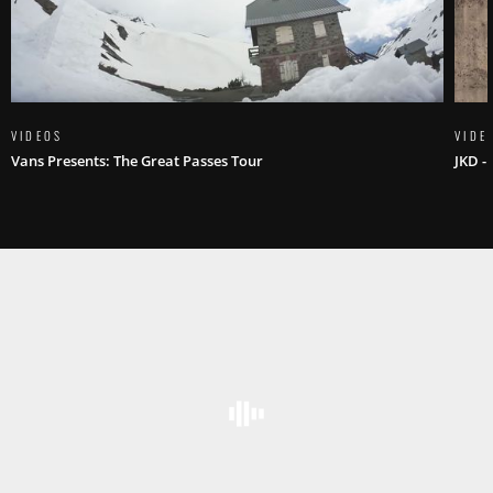
VIDEOS
VIDE
Vans Presents: The Great Passes Tour
JKD -