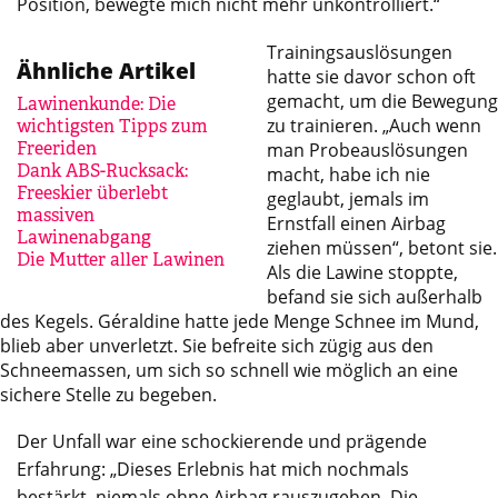
Position, bewegte mich nicht mehr unkontrolliert.“
Trainingsauslösungen
Ähnliche Artikel
hatte sie davor schon oft
gemacht, um die Bewegung
Lawinenkunde: Die
zu trainieren. „Auch wenn
wichtigsten Tipps zum
Freeriden
man Probeauslösungen
Dank ABS-Rucksack:
macht, habe ich nie
Freeskier überlebt
geglaubt, jemals im
massiven
Ernstfall einen Airbag
Lawinenabgang
ziehen müssen“, betont sie.
Die Mutter aller Lawinen
Als die Lawine stoppte,
befand sie sich außerhalb
des Kegels. Géraldine hatte jede Menge Schnee im Mund,
blieb aber unverletzt. Sie befreite sich zügig aus den
Schneemassen, um sich so schnell wie möglich an eine
sichere Stelle zu begeben.
Der Unfall war eine schockierende und prägende
Erfahrung: „Dieses Erlebnis hat mich nochmals
bestärkt, niemals ohne Airbag rauszugehen. Die