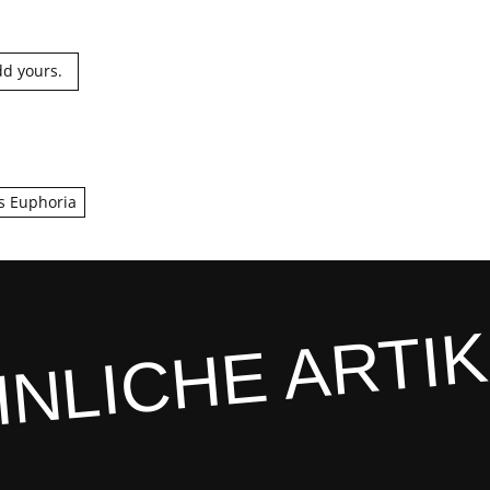
d yours.
ts Euphoria
NLICHE ARTI