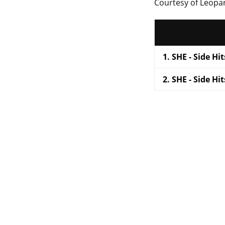
Courtesy of Leopa
SHE - Side Hi
SHE - Side Hi