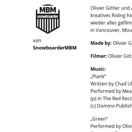
Olivier Gittler un
kreatives Riding hi
wieder alles gefil
in Vancouver, Mou
von
Made by:
Olivier G
SnowboarderMBM
Filmer:
Olivier Gitt
Music:
„Plank“
Written by Chad U
Performed by Mea
(p) In The Red Rec
(c) Domino Publish
„Green“
Performed by Olivi