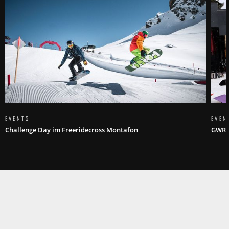
EVENTS
EVEN
Challenge Day im Freeridecross Montafon
GWR b