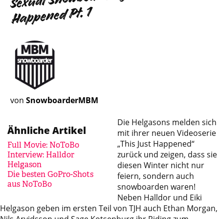
Happened Pt. 1
von
SnowboarderMBM
Die Helgasons melden sich
Ähnliche Artikel
mit ihrer neuen Videoserie
„This Just Happened“
Full Movie: NoToBo
zurück und zeigen, dass sie
Interview: Halldor
Helgason
diesen Winter nicht nur
Die besten GoPro-Shots
feiern, sondern auch
aus NoToBo
snowboarden waren!
Neben Halldor und Eiki
Helgason geben im ersten Teil von TJH auch Ethan Morgan,
Nils Arvidsson und Sage Kotsenburg ihr Riding zum