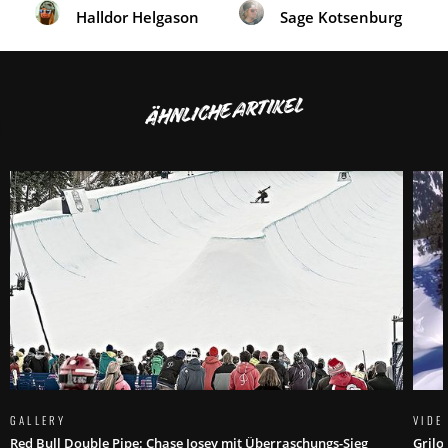
Halldor Helgason
Sage Kotsenburg
ÄHNLICHE ARTIKEL
GALLERY
VIDE
Red Bull Double Pipe: Chase Josey mit Überraschungs-Sieg
Grilo