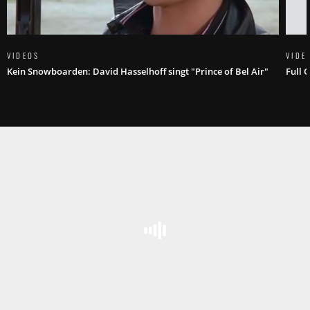
VIDEOS
VIDE
Kein Snowboarden: David Hasselhoff singt "Prince of Bel Air"
Full 