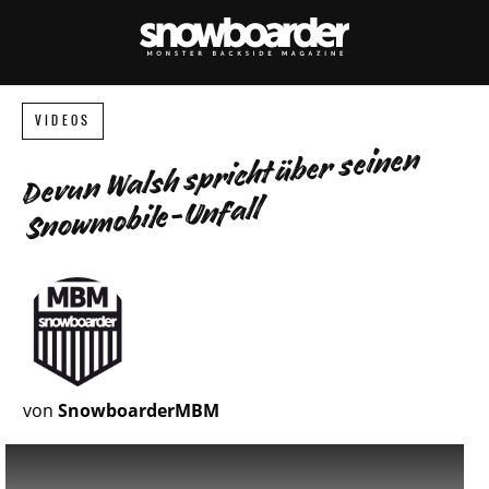
VIDEOS
Devun Walsh spricht über seinen
Snowmobile-Unfall
von
SnowboarderMBM