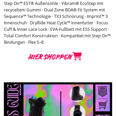
Step On™ EST® Außensohle · Vibram® EcoStep mit
recyceltem Gummi · Dual Zone BOA® Fit System mit
Sequence™ Technologie · TX3 Schnürung · Imprint™ 3
Innenschuh · DryRide Heat Cycle™ Innenfutter · Focus
Cuff & Inner Lace Lock · EVA-Fußbett mit ESS Support ·
Total Comfort Konstruktion · Kompatibel mit Step On™
Bindungen · Flex 5–8.
HIER SHOPPEN