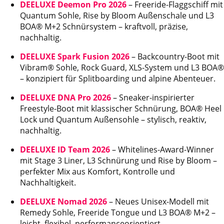
DEELUXE Deemon Pro 2026
– Freeride-Flaggschiff mit
Quantum Sohle, Rise by Bloom Außenschale und L3
BOA® M+2 Schnürsystem – kraftvoll, präzise,
nachhaltig.
DEELUXE Spark Fusion 2026
– Backcountry-Boot mit
Vibram® Sohle, Rock Guard, XLS-System und L3 BOA®
– konzipiert für Splitboarding und alpine Abenteuer.
DEELUXE DNA Pro 2026
– Sneaker-inspirierter
Freestyle-Boot mit klassischer Schnürung, BOA® Heel
Lock und Quantum Außensohle – stylisch, reaktiv,
nachhaltig.
DEELUXE ID Team 2026
– Whitelines-Award-Winner
mit Stage 3 Liner, L3 Schnürung und Rise by Bloom –
perfekter Mix aus Komfort, Kontrolle und
Nachhaltigkeit.
DEELUXE Nomad 2026
– Neues Unisex-Modell mit
Remedy Sohle, Freeride Tongue und L3 BOA® M+2 –
leicht, flexibel, performanceorientiert.