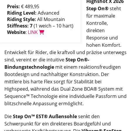
Highshot X 2026
Preis:
€ 489,95
Step On®
steht
Riding Level:
Advanced
für maximale
Riding Style:
All Mountain
Kontrolle,
Stiffness: 7
(1 weich – 10 hart)
direkten
Website
:
LINK
Response und
hohen Komfort.
Entwickelt für Rider, die kraftvoll und präzise unterwegs
sind, vereint er die intuitive
Step On®-
Bindungstechnologie
mit einem reaktionsfreudigen
Bootdesign und nachhaltiger Konstruktion. Der
mittlere bis harte Flex sorgt für Stabilität bei
Highspeed, während das Dual Zone BOA® System mit
Sequence™ Technologie eine individuelle Passform und
blitzschnelle Anpassung ermöglicht.
Die
Step On™ EST® Außensohle
senkt den
Schwerpunkt für ein direkteres Boardgefühl und
verbesserte Kraftübertragung. Die
Vibram® EcoStep-