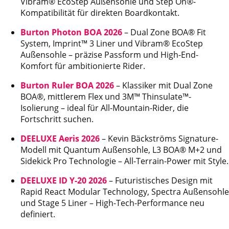
Vibram® EcoStep Außensohle und Step On®-
Kompatibilität für direkten Boardkontakt.
Burton Photon BOA 2026
– Dual Zone BOA® Fit
System, Imprint™ 3 Liner und Vibram® EcoStep
Außensohle – präzise Passform und High-End-
Komfort für ambitionierte Rider.
Burton Ruler BOA 2026
– Klassiker mit Dual Zone
BOA®, mittlerem Flex und 3M™ Thinsulate™-
Isolierung – ideal für All-Mountain-Rider, die
Fortschritt suchen.
DEELUXE Aeris 2026
– Kevin Bäckströms Signature-
Modell mit Quantum Außensohle, L3 BOA® M+2 und
Sidekick Pro Technologie – All-Terrain-Power mit Style.
DEELUXE ID Y-20 2026
– Futuristisches Design mit
Rapid React Modular Technology, Spectra Außensohle
und Stage 5 Liner – High-Tech-Performance neu
definiert.