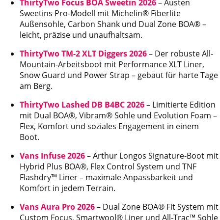
ThirtyTwo Focus BOA Sweetin 2026
– Austen
Sweetins Pro-Modell mit Michelin® Fiberlite
Außensohle, Carbon Shank und Dual Zone BOA® –
leicht, präzise und unaufhaltsam.
ThirtyTwo TM-2 XLT Diggers 2026
– Der robuste All-
Mountain-Arbeitsboot mit Performance XLT Liner,
Snow Guard und Power Strap – gebaut für harte Tage
am Berg.
ThirtyTwo Lashed DB B4BC 2026
– Limitierte Edition
mit Dual BOA®, Vibram® Sohle und Evolution Foam –
Flex, Komfort und soziales Engagement in einem
Boot.
Vans Infuse 2026
– Arthur Longos Signature-Boot mit
Hybrid Plus BOA®, Flex Control System und TNF
Flashdry™ Liner – maximale Anpassbarkeit und
Komfort in jedem Terrain.
Vans Aura Pro 2026
– Dual Zone BOA® Fit System mit
Custom Focus, Smartwool® Liner und All-Trac™ Sohle