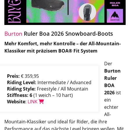
Burton
Ruler Boa 2026 Snowboard-Boots
Mehr Komfort, mehr Kontrolle – der All-Mountain-
Klassiker mit präzisem BOA® Fit System
Der
Burton
Preis:
€ 359,95
Ruler
Riding Level:
Intermediate / Advanced
BOA
Riding Style:
Freestyle / All Mountain
2026
ist
Stiffness: 6
(1 weich – 10 hart)
ein
Website
:
LINK
echter
All-
Mountain-Klassiker und ideal für Rider, die ihre
Performance auf das nächste Level bringen wollen. Mit