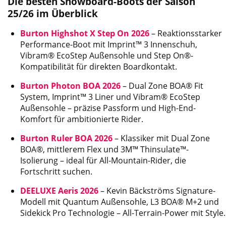
Die besten Snowboard-Boots der Saison
25/26 im Überblick
Burton Highshot X Step On 2026
– Reaktionsstarker
Performance-Boot mit Imprint™ 3 Innenschuh,
Vibram® EcoStep Außensohle und Step On®-
Kompatibilität für direkten Boardkontakt.
Burton Photon BOA 2026
– Dual Zone BOA® Fit
System, Imprint™ 3 Liner und Vibram® EcoStep
Außensohle – präzise Passform und High-End-
Komfort für ambitionierte Rider.
Burton Ruler BOA 2026
– Klassiker mit Dual Zone
BOA®, mittlerem Flex und 3M™ Thinsulate™-
Isolierung – ideal für All-Mountain-Rider, die
Fortschritt suchen.
DEELUXE Aeris 2026
– Kevin Bäckströms Signature-
Modell mit Quantum Außensohle, L3 BOA® M+2 und
Sidekick Pro Technologie – All-Terrain-Power mit Style.