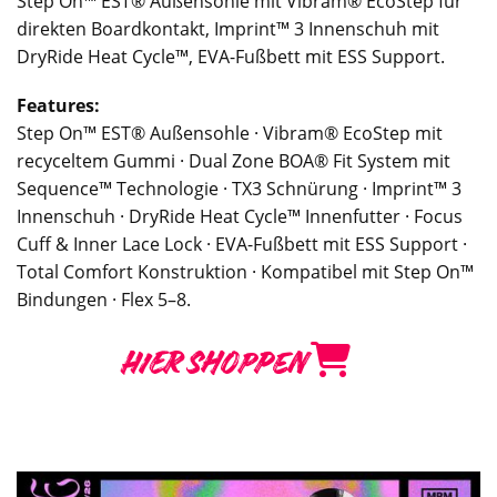
Step On™ EST® Außensohle mit Vibram® EcoStep für
direkten Boardkontakt, Imprint™ 3 Innenschuh mit
DryRide Heat Cycle™, EVA-Fußbett mit ESS Support.
Features:
Step On™ EST® Außensohle · Vibram® EcoStep mit
recyceltem Gummi · Dual Zone BOA® Fit System mit
Sequence™ Technologie · TX3 Schnürung · Imprint™ 3
Innenschuh · DryRide Heat Cycle™ Innenfutter · Focus
Cuff & Inner Lace Lock · EVA-Fußbett mit ESS Support ·
Total Comfort Konstruktion · Kompatibel mit Step On™
Bindungen · Flex 5–8.
HIER SHOPPEN