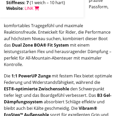
präzise
Stiffness: 7
(1 weich – 10 hart)
Passform,
Website
:
LINK
komfortables Tragegefühl und maximale
Reaktionsfreude. Entwickelt für Rider, die Performance
auf höchstem Niveau suchen, kombiniert dieser Boot
das
Dual Zone BOA® Fit System
mit einem
leistungsstarken Flex und herausragender Dämpfung –
perfekt für All-Mountain-Abenteuer mit maximaler
Kontrolle.
Die
1:1 PowerUP Zunge
mit festem Flex bietet optimale
Federung und Widerstandsfähigkeit, während die
EST®-optimierte Zwischensohle
den Schwerpunkt
tiefer legt und das Boardgefühl verbessert. Das
B3 Gel-
Dämpfungssystem
absorbiert Schläge effektiv und
bleibt auch bei Kälte geschmeidig. Die
Vibram®
EcoStep™ Außensohle
sorgt für exzellenten Grip und