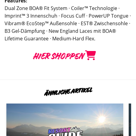
Features:
Dual Zone BOA® Fit System · Coiler™ Technologie ·
Imprint™ 3 Innenschuh · Focus Cuff · PowerUP Tongue ·
Vibram® EcoStep™ Außensohle · EST® Zwischensohle ·
B3 Gel-Dämpfung · New England Laces mit BOA®
Lifetime Guarantee · Medium-Hard Flex.
HIER SHOPPEN
ÄHNLICHE ARTIKEL