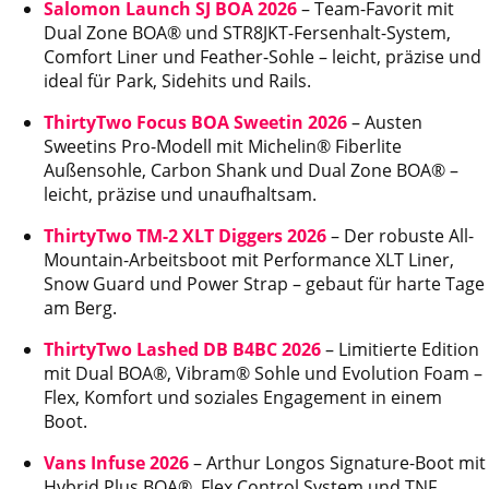
Salomon Launch SJ BOA 2026
– Team-Favorit mit
Dual Zone BOA® und STR8JKT-Fersenhalt-System,
Comfort Liner und Feather-Sohle – leicht, präzise und
ideal für Park, Sidehits und Rails.
ThirtyTwo Focus BOA Sweetin 2026
– Austen
Sweetins Pro-Modell mit Michelin® Fiberlite
Außensohle, Carbon Shank und Dual Zone BOA® –
leicht, präzise und unaufhaltsam.
ThirtyTwo TM-2 XLT Diggers 2026
– Der robuste All-
Mountain-Arbeitsboot mit Performance XLT Liner,
Snow Guard und Power Strap – gebaut für harte Tage
am Berg.
ThirtyTwo Lashed DB B4BC 2026
– Limitierte Edition
mit Dual BOA®, Vibram® Sohle und Evolution Foam –
Flex, Komfort und soziales Engagement in einem
Boot.
Vans Infuse 2026
– Arthur Longos Signature-Boot mit
Hybrid Plus BOA®, Flex Control System und TNF