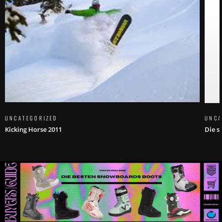
UNCATEGORIZED
UNCA
Kicking Horse 2011
Die s