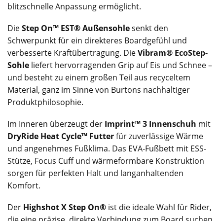
blitzschnelle Anpassung ermöglicht.
Die
Step On™ EST® Außensohle
senkt den
Schwerpunkt für ein direkteres Boardgefühl und
verbesserte Kraftübertragung. Die
Vibram® EcoStep-
Sohle
liefert hervorragenden Grip auf Eis und Schnee –
und besteht zu einem großen Teil aus recyceltem
Material, ganz im Sinne von Burtons nachhaltiger
Produktphilosophie.
Im Inneren überzeugt der
Imprint™ 3 Innenschuh
mit
DryRide Heat Cycle™ Futter
für zuverlässige Wärme
und angenehmes Fußklima. Das EVA-Fußbett mit ESS-
Stütze, Focus Cuff und wärmeformbare Konstruktion
sorgen für perfekten Halt und langanhaltenden
Komfort.
Der
Highshot X Step On®
ist die ideale Wahl für Rider,
die eine präzise, direkte Verbindung zum Board suchen