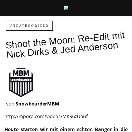
UNCATEGORIZED
Shoot the
Moon:
Re-Edit
mit
Nick
Dirks & Jed Anderson
von
SnowboarderMBM
http://mpora.com/videos/MK96zUauf
Heute starten wir mit einem echten Banger in die