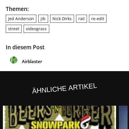
Themen:
Jed Anderson
jib
Nick Dirks
rail
re-edit
street
videograss
In diesem Post
Airblaster
ÄHNLICHE ARTIKEL