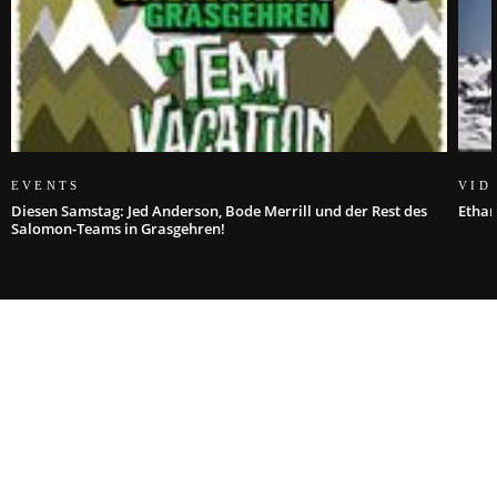
EVENTS
VID
Diesen Samstag: Jed Anderson, Bode Merrill und der Rest des
Ethan
Salomon-Teams in Grasgehren!