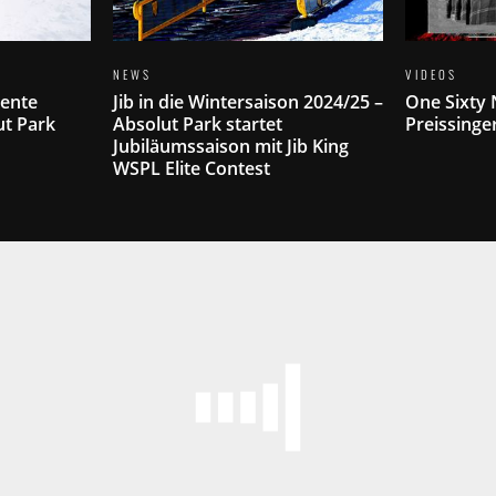
NEWS
VIDEOS
lente
Jib in die Wintersaison 2024/25 –
One Sixty 
ut Park
Absolut Park startet
Preissinge
Jubiläumssaison mit Jib King
WSPL Elite Contest