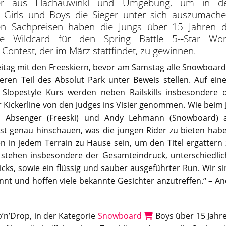
er aus Flachauwinkl und Umgebung, um in d
 Girls und Boys die Sieger unter sich auszumache
en Sachpreisen haben die Jungs über 15 Jahren d
ine Wildcard für den Spring Battle 5-­‐Star Wor
ontest, der im März stattfindet, zu gewinnen.
eitag mit den Freeskiern, bevor am Samstag alle Snowboar
ren Teil des Absolut Park unter Beweis stellen. Auf ein
Slopestyle Kurs werden neben Railskills insbesondere d
r Kickerline von den Judges ins Visier genommen. Wie beim 
h Absenger (Freeski) und Andy Lehmann (Snowboard) a
t genau hinschauen, was die jungen Rider zu bieten habe
n in jedem Terrain zu Hause sein, um den Titel ergattern
stehen insbesondere der Gesamteindruck, unterschiedlic
icks, sowie ein flüssig und sauber ausgeführter Run. Wir s
annt und hoffen viele bekannte Gesichter anzutreffen.“ – A
’n’Drop, in der Kategorie
Snowboard
Boys über 15 Jahre