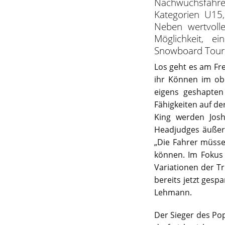
Nachwuchsfahr
Kategorien U15,
Neben wertvoll
Möglichkeit, e
Snowboard Tour C
Los geht es am Fr
ihr Können im obe
eigens geshapten 
Fähigkeiten auf de
King werden Jos
Headjudges äußers
„Die Fahrer müsse
können. Im Fokus 
Variationen der Tr
bereits jetzt gesp
Lehmann.
Der Sieger des Pop