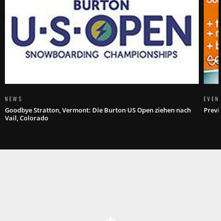
NEWS
EVEN
Goodbye Stratton, Vermont: Die Burton US Open ziehen nach
Previ
Vail, Colorado