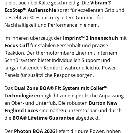
bleibt auch bei Kälte geschmeidig. Die
Vibram®
EcoStep™ Außensohle
sorgt für exzellenten Grip und
besteht zu 30 % aus recyceltem Gummi – für
Nachhaltigkeit und Performance in einem.
Im Inneren überzeugt der
Imprint™ 3 Innenschuh
mit
Focus Cuff
für stabilen Fersenhalt und präzise
Reaktion. Der thermoformbare Liner mit internem
Schnürsystem bietet individuellen Support und
langanhaltenden Komfort, während leichte Power
Panels für zusätzliche Response sorgen.
Das
Dual Zone BOA® Fit System mit Coiler™
Technologie
ermöglicht zonenspezifische Anpassung
an Ober- und Unterfuß. Die robusten
Burton New
England Laces
sind nahezu unzerstörbar und durch
die
BOA® Lifetime Guarantee
abgedeckt.
Der
Photon BOA 2026
liefert dir pure Power, hohen