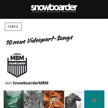
TUNES
10 neue Videopart-Songs
von
SnowboarderMBM