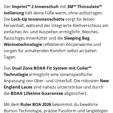
Der
Imprint™ 2 Innenschuh
mit
3M™ Thinsulate™
Isolierung
hält deine Füße warm, ohne aufzutragen.
Die
Lock-Up Innenmanschette
sorgt für festen
Fersenhalt, während der integrierte Klettverschluss ein
einfaches An- und Ausziehen ermöglicht. Weiches,
flauschiges Innenfutter und die
Sleeping Bag
Wärmetechnologie
reflektieren Körperwärme und
sorgen für anhaltenden Komfort selbst an kalten
Tagen.
Das
Dual Zone BOA® Fit System mit Coiler™
Technologie
ermöglicht eine zonenspezifische
Anpassung von Ober- und Unterfuß. Die robusten
New
England Laces
sind nahezu unzerstörbar und durch
die
BOA® Lifetime Guarantee
abgesichert.
Mit dem
Ruler BOA 2026
bekommst du bewährte
Burton-Technologie, präzise Passform und langlebigen