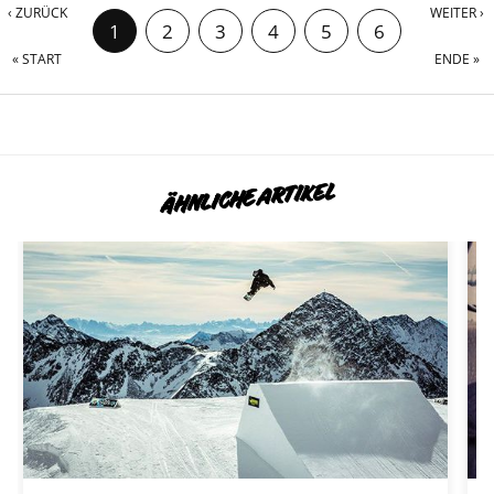
‹ ZURÜCK
WEITER ›
1
2
3
4
5
6
« START
ENDE »
7
8
ÄHNLICHE ARTIKEL