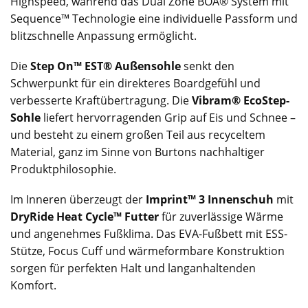
Highspeed, während das Dual Zone BOA® System mit
Sequence™ Technologie eine individuelle Passform und
blitzschnelle Anpassung ermöglicht.
Die
Step On™ EST® Außensohle
senkt den
Schwerpunkt für ein direkteres Boardgefühl und
verbesserte Kraftübertragung. Die
Vibram® EcoStep-
Sohle
liefert hervorragenden Grip auf Eis und Schnee –
und besteht zu einem großen Teil aus recyceltem
Material, ganz im Sinne von Burtons nachhaltiger
Produktphilosophie.
Im Inneren überzeugt der
Imprint™ 3 Innenschuh
mit
DryRide Heat Cycle™ Futter
für zuverlässige Wärme
und angenehmes Fußklima. Das EVA-Fußbett mit ESS-
Stütze, Focus Cuff und wärmeformbare Konstruktion
sorgen für perfekten Halt und langanhaltenden
Komfort.