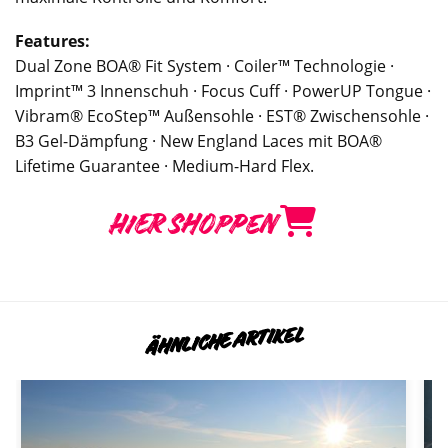
Features:
Dual Zone BOA® Fit System · Coiler™ Technologie ·
Imprint™ 3 Innenschuh · Focus Cuff · PowerUP Tongue ·
Vibram® EcoStep™ Außensohle · EST® Zwischensohle ·
B3 Gel-Dämpfung · New England Laces mit BOA®
Lifetime Guarantee · Medium-Hard Flex.
HIER SHOPPEN
ÄHNLICHE ARTIKEL