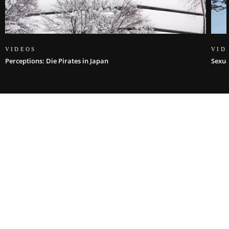
VIDEOS
VID
Perceptions: Die Pirates in Japan
Sexua