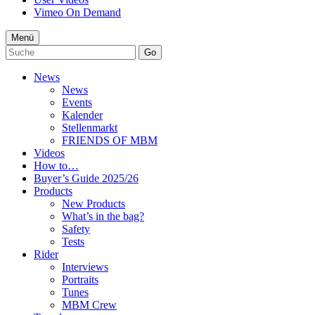
Vimeo On Demand
Menü
Go
News
News
Events
Kalender
Stellenmarkt
FRIENDS OF MBM
Videos
How to…
Buyer’s Guide 2025/26
Products
New Products
What’s in the bag?
Safety
Tests
Rider
Interviews
Portraits
Tunes
MBM Crew