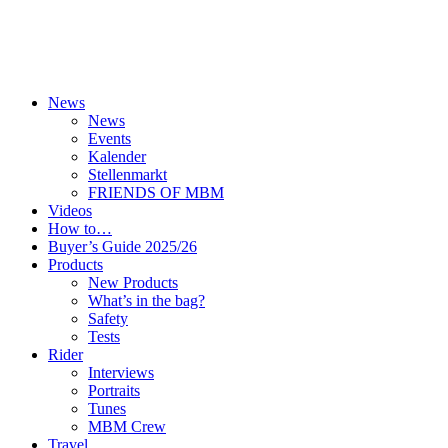
News
News
Events
Kalender
Stellenmarkt
FRIENDS OF MBM
Videos
How to…
Buyer’s Guide 2025/26
Products
New Products
What’s in the bag?
Safety
Tests
Rider
Interviews
Portraits
Tunes
MBM Crew
Travel