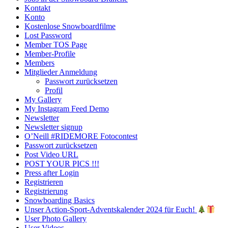
Kontakt
Konto
Kostenlose Snowboardfilme
Lost Password
Member TOS Page
Member-Profile
Members
Mitglieder Anmeldung
Passwort zurücksetzen
Profil
My Gallery
My Instagram Feed Demo
Newsletter
Newsletter signup
O’Neill #RIDEMORE Fotocontest
Passwort zurücksetzen
Post Video URL
POST YOUR PICS !!!
Press after Login
Registrieren
Registrierung
Snowboarding Basics
Unser Action-Sport-Adventskalender 2024 für Euch!
User Photo Gallery
User Videos