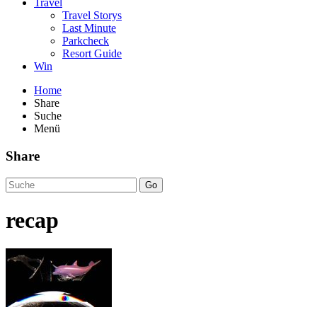
Travel
Travel Storys
Last Minute
Parkcheck
Resort Guide
Win
Home
Share
Suche
Menü
Share
Go
recap