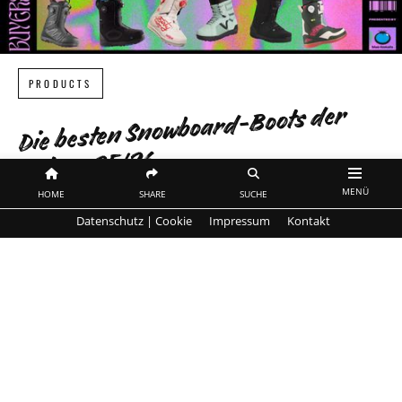
PRODUCTS
Die besten Snowboard-Boots der
Saison 25/26
MENÜ
HOME
SHARE
SUCHE
Komfort, Kontrolle und Performance –
Datenschutz | Cookie
Impressum
Kontakt
die Highlights der neuen Saison
von
SnowboarderMBM