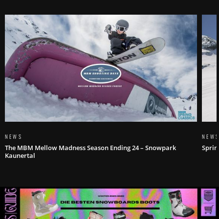
NEWS
NEW
The MBM Mellow Madness Season Ending 24 – Snowpark
Sprin
Kaunertal