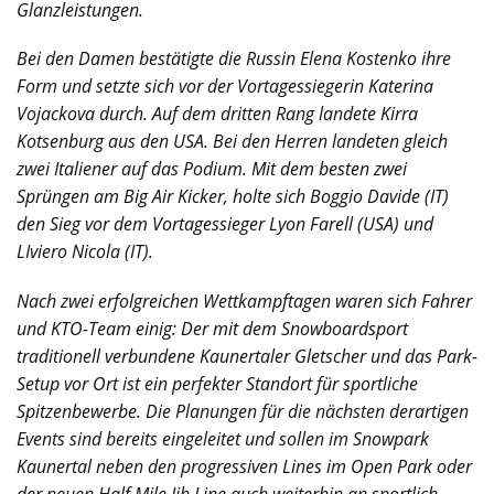
Glanzleistungen.
Bei den Damen bestätigte die Russin Elena Kostenko ihre
Form und setzte sich vor der Vortagessiegerin Katerina
Vojackova durch. Auf dem dritten Rang landete Kirra
Kotsenburg aus den USA. Bei den Herren landeten gleich
zwei Italiener auf das Podium. Mit dem besten zwei
Sprüngen am Big Air Kicker, holte sich Boggio Davide (IT)
den Sieg vor dem Vortagessieger Lyon Farell (USA) und
LIviero Nicola (IT).
Nach zwei erfolgreichen Wettkampftagen waren sich Fahrer
und KTO-Team einig: Der mit dem
Snowboardsport
traditionell verbundene Kaunertaler Gletscher und das Park-
Setup vor Ort ist ein
perfekter Standort für sportliche
Spitzenbewerbe. Die Planungen für die nächsten derartigen
Events
sind bereits eingeleitet und sollen im Snowpark
Kaunertal neben den progressiven Lines im Open
Park oder
der neuen Half Mile Jib Line auch weiterhin an sportlich