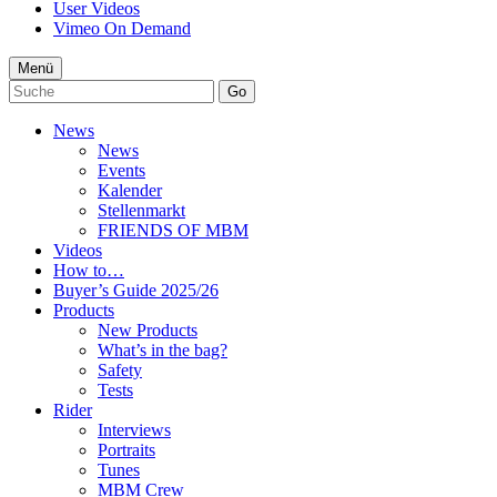
User Videos
Vimeo On Demand
Menü
Go
News
News
Events
Kalender
Stellenmarkt
FRIENDS OF MBM
Videos
How to…
Buyer’s Guide 2025/26
Products
New Products
What’s in the bag?
Safety
Tests
Rider
Interviews
Portraits
Tunes
MBM Crew