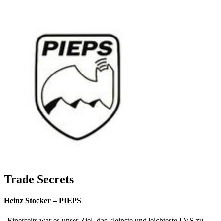
Trade Secrets
Heinz Stocker –
PIEPS
„Einerseits war es unser Ziel, das kleinste und leichteste LVS zu