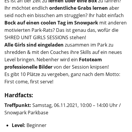
Es ist an der Zeit zu
lernen über eine Box
zu fahren?
Ihr möchtet endlich
ordentliche Grabs lernen
aber
seid noch ein bisschen am strugglen? Ihr habt einfach
Bock auf einen coolen Tag im Snowpark
mit anderen
motivierten Park-Rats? Das ist genau das, wofür die
SHRED UNIT GIRLS SESSIONS stehen!
Alle Girls sind eingeladen
zusammen im Park zu
shredden & mit den Coaches ihre Skills auf ein neues
Level bringen. Nebenher wird ein
Fototeam
professionelle Bilder
von der Session knipsen!
Es gibt 10 Plätze zu vergeben, ganz nach dem Motto:
First come, first serve!
​Hardfacts:
Treffpunkt:
Samstag, 06.11.2021, 10:00 – 14:00 Uhr /
Snowpark Parkbase
Level:
Beginner