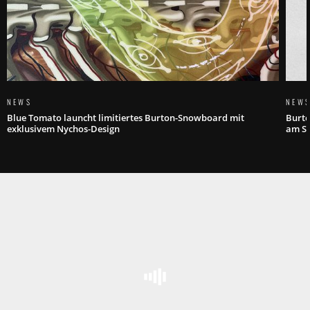
NEWS
NEW
Blue Tomato launcht limitiertes Burton-Snowboard mit
Burto
exklusivem Nychos-Design
am Sp