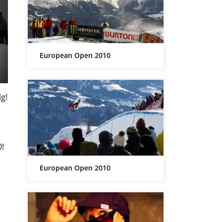
European Open 2010
g!
e
0!
European Open 2010