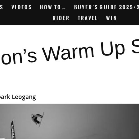
S
VIDEOS
HOW TO…
BUYER’S GUIDE 2025/
RIDER
TRAVEL
WIN
on’s Warm Up 
park Leogang