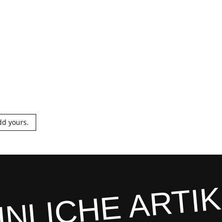
dd yours.
NLICHE ARTI