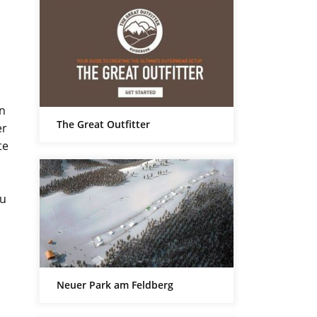
in
The Great Outfitter
er
te
tu
Neuer Park am Feldberg