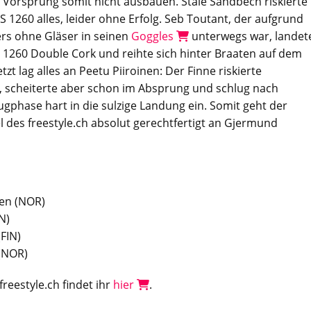
 Vorsprung somit nicht ausbauen. Stale Sandbech riskierte
S 1260 alles, leider ohne Erfolg. Seb Toutant, der aufgrund
ers ohne Gläser in seinen
Goggles
unterwegs war, landet
 1260 Double Cork und reihte sich hinter Braaten auf dem
etzt lag alles an Peetu Piiroinen: Der Finne riskierte
es, scheiterte aber schon im Absprung und schlug nach
lugphase hart in die sulzige Landung ein. Somit geht der
el des freestyle.ch absolut gerechtfertigt an Gjermund
en (NOR)
N)
(FIN)
 (NOR)
reestyle.ch findet ihr
hier
.