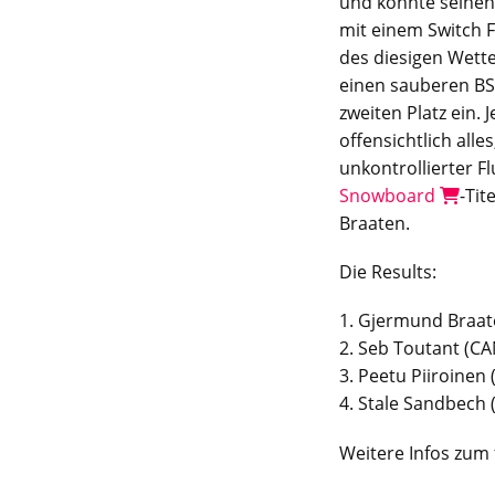
und konnte seinen
mit einem Switch F
des diesigen Wett
einen sauberen BS
zweiten Platz ein. J
offensichtlich all
unkontrollierter F
Snowboard
-Tit
Braaten.
Die Results:
1. Gjermund Braat
2. Seb Toutant (CA
3. Peetu Piiroinen 
4. Stale Sandbech
Weitere Infos zum f