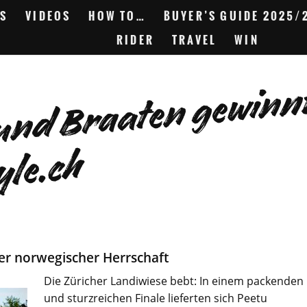
S
VIDEOS
HOW TO…
BUYER’S GUIDE 2025/
RIDER
TRAVEL
WIN
Gj
a
w
n
re
s
y
e.
h
er norwegischer Herrschaft
Die Züricher Landiwiese bebt: In einem packenden
und sturzreichen Finale lieferten sich Peetu