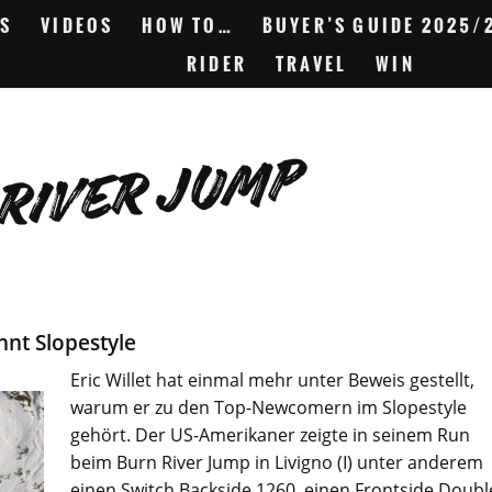
S
VIDEOS
HOW TO…
BUYER’S GUIDE 2025/
RIDER
TRAVEL
WIN
RIVER JUMP
innt Slopestyle
Eric Willet hat einmal mehr unter Beweis gestellt,
warum er zu den Top-Newcomern im Slopestyle
gehört. Der US-Amerikaner zeigte in seinem Run
beim Burn River Jump in Livigno (I) unter anderem
einen Switch Backside 1260, einen Frontside Doubl