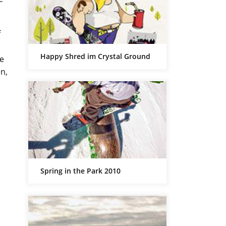
f
Happy Shred im Crystal Ground
le
n,
Spring in the Park 2010