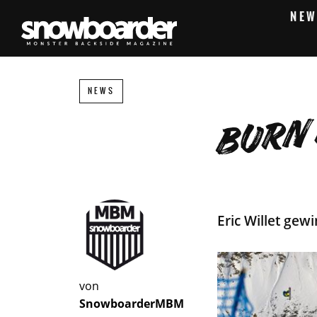
NEW
NEWS
BURN 
Eric Willet gew
von
SnowboarderMBM