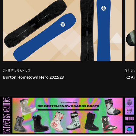
SNOWBOARDS
SNO
Burton Hometown Hero 2022/23
K2 An