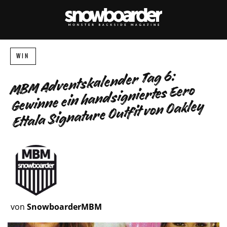
WIN
MBM Adventskalender Tag 6:
Gewinne ein handsigniertes Eero
Ettala Signature Outfit von Oakley
von
SnowboarderMBM