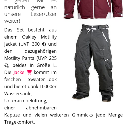
– geben wir es
natürlich gerne an
unsere Leser/User
weiter!
Das Set besteht aus
einem Oakley Motility
Jacket (UVP 300 €) und
den dazugehörigen
Motility Pants (UVP 225
€), beides in Größe L.
Die
Jacke
kommt im
feschen Sweater-Look
und bietet dank 10000er
Wassersäule,
Unterarmbelüftung,
einer abnehmbaren
Kapuze und vielen weiteren Gimmicks jede Menge
Tragekomfort.