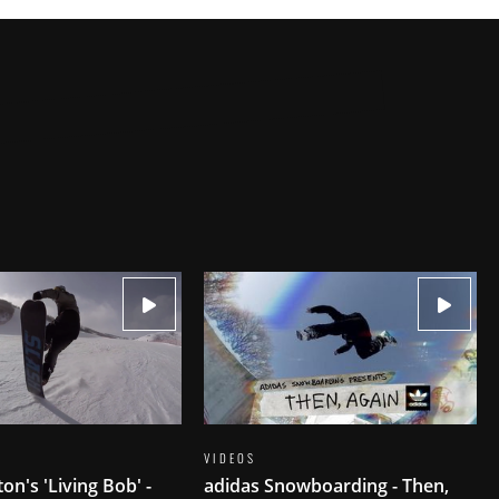
VIDEOS
on's 'Living Bob' -
adidas Snowboarding - Then,